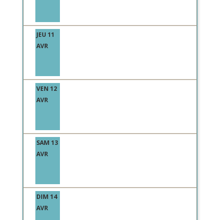
JEU 11
AVR
VEN 12
AVR
SAM 13
AVR
DIM 14
AVR