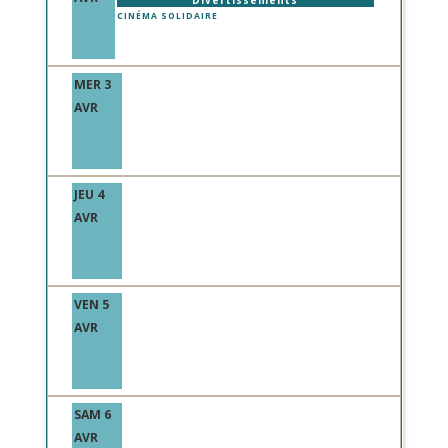
Divertissements
CINÉMA SOLIDAIRE
MER 3
AVR
JEU 4
AVR
VEN 5
AVR
SAM 6
AVR