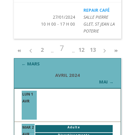
REPAIR CAFÉ
27/01/2024
SALLE PIERRE
10 H 00 - 17 H 00
GLET, ST JEAN LA
POTERIE
7
2
12
13
← MARS
AVRIL 2024
MAI →
LUN 1
AVR
MAR 2
Adulte
AVR