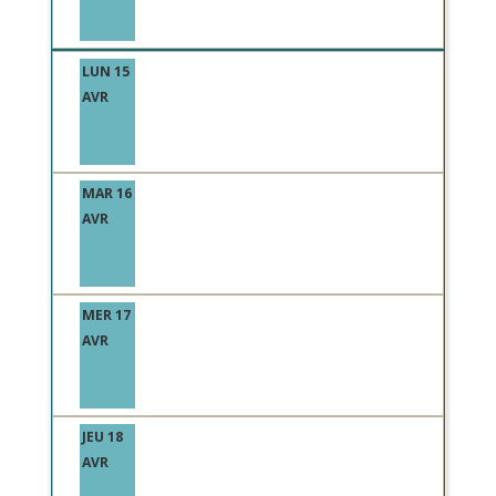
LUN 15
AVR
MAR 16
AVR
MER 17
AVR
JEU 18
AVR