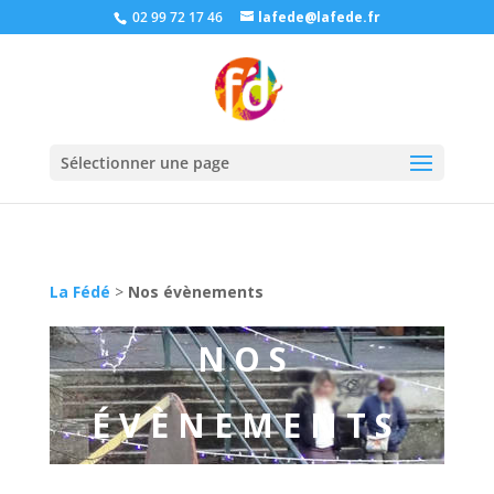
02 99 72 17 46
lafede@lafede.fr
Sélectionner une page
La Fédé
>
Nos évènements
NOS
ÉVÈNEMENTS