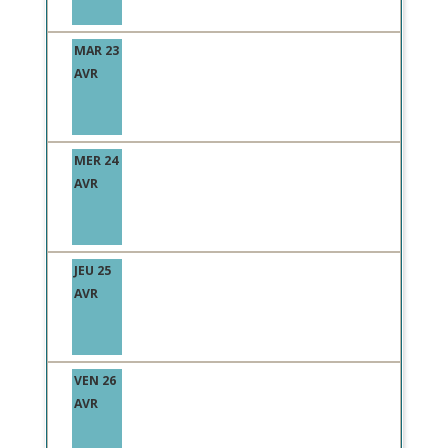
MAR 23
AVR
MER 24
AVR
JEU 25
AVR
VEN 26
AVR