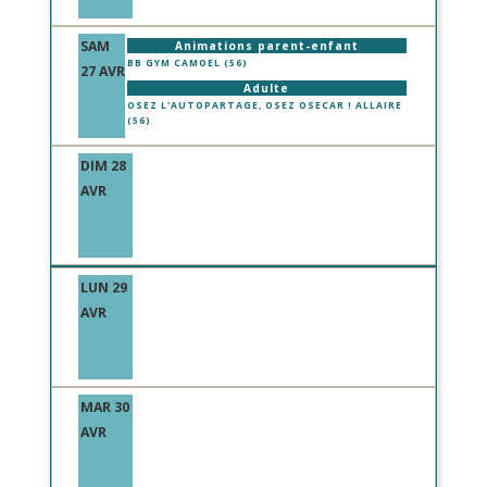
SAM
Animations parent-enfant
BB GYM CAMOEL (56)
27 AVR
Adulte
OSEZ L'AUTOPARTAGE, OSEZ OSECAR ! ALLAIRE
(56)
DIM 28
AVR
LUN 29
AVR
MAR 30
AVR