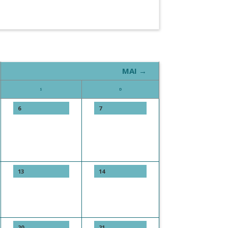
MAI →
S
D
6
7
13
14
20
21