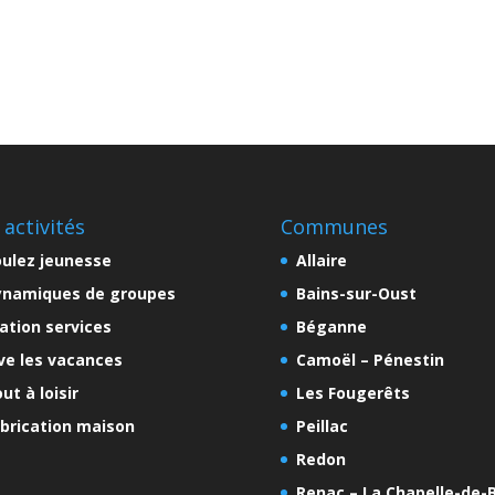
 activités
Communes
ulez jeunesse
Allaire
ynamiques de groupes
Bains-sur-Oust
ation services
Béganne
ve les vacances
Camoël – Pénestin
ut à loisir
Les Fougerêts
brication maison
Peillac
Redon
Renac – La Chapelle-de-B