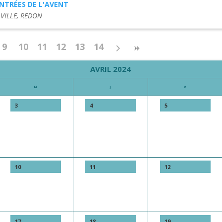
NTRÉES DE L'AVENT
 VILLE, REDON
9
10
11
12
13
14
AVRIL 2024
M
J
V
3
4
5
10
11
12
17
18
19