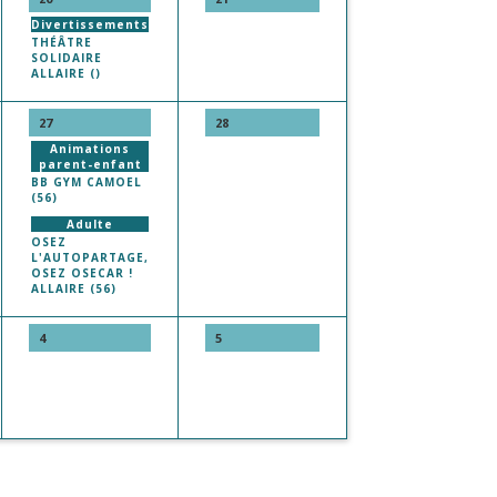
Divertissements
THÉÂTRE
SOLIDAIRE
ALLAIRE ()
27
28
Animations
parent-enfant
BB GYM CAMOEL
(56)
Adulte
OSEZ
L'AUTOPARTAGE,
OSEZ OSECAR !
ALLAIRE (56)
4
5