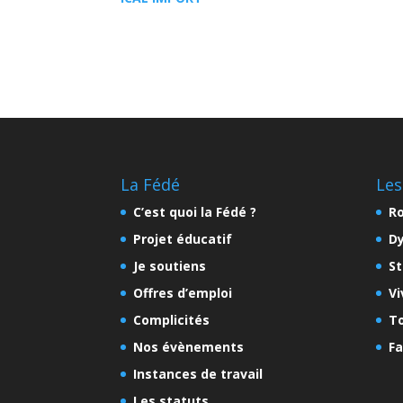
La Fédé
Les
C’est quoi la Fédé ?
Ro
Projet éducatif
D
Je soutiens
St
Offres d’emploi
Vi
Complicités
To
Nos évènements
Fa
Instances de travail
Les statuts