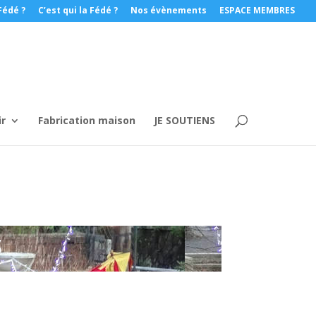
Fédé ?
C’est qui la Fédé ?
Nos évènements
ESPACE MEMBRES
ir
Fabrication maison
JE SOUTIENS
S