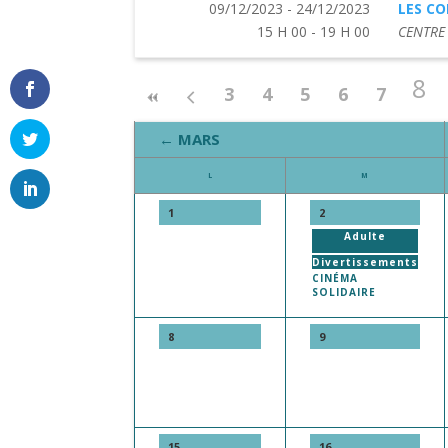
09/12/2023 - 24/12/2023
LES CO
15 H 00 - 19 H 00
CENTRE
8
3
4
5
6
7
← MARS
L
M
1
2
Adulte
Divertissements
CINÉMA
SOLIDAIRE
8
9
15
16