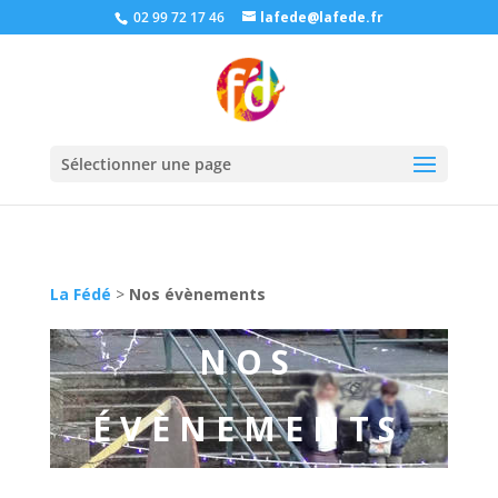
02 99 72 17 46
lafede@lafede.fr
Sélectionner une page
La Fédé
>
Nos évènements
NOS
ÉVÈNEMENTS