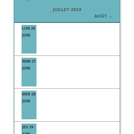
JUILLET 2023
AOÛT →
LUN 26
JUIN
MAR 27
JUIN
MER 28
JUIN
JEU 29
JUIN