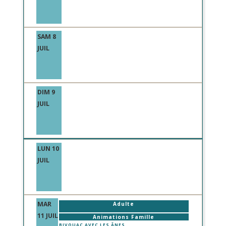
SAM 8
JUIL
DIM 9
JUIL
LUN 10
JUIL
MAR
Adulte
11 JUIL
Animations Famille
BIVOUAC AVEC LES ÂNES