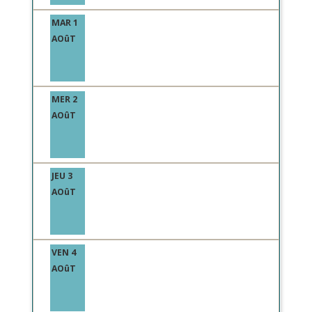
MAR 1
AOûT
MER 2
AOûT
JEU 3
AOûT
VEN 4
AOûT