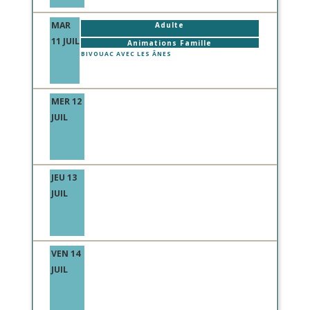
MAR
Adulte
11 JUIL
Animations Famille
BIVOUAC AVEC LES ÂNES
MER 12
JUIL
JEU 13
JUIL
VEN 14
JUIL