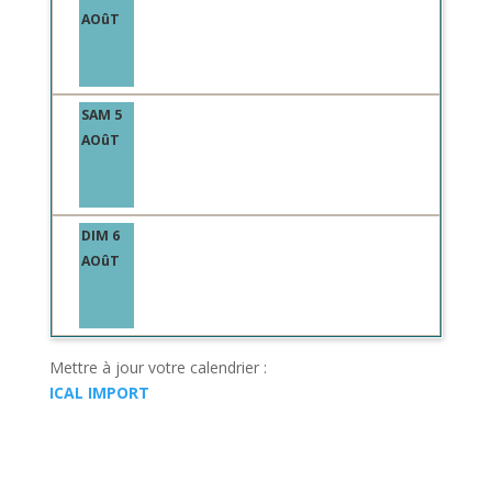
AOûT
SAM 5
AOûT
DIM 6
AOûT
Mettre à jour votre calendrier :
ICAL IMPORT