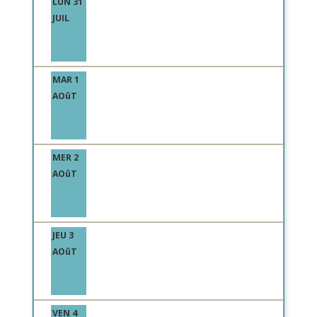
LUN 31
JUIL
MAR 1
AOûT
MER 2
AOûT
JEU 3
AOûT
VEN 4