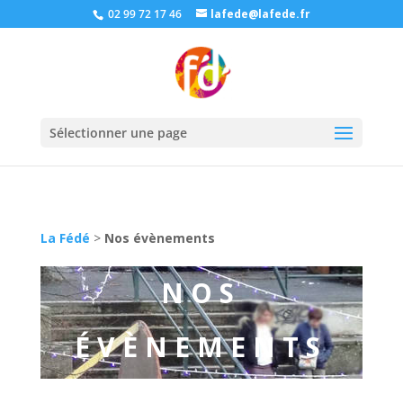
02 99 72 17 46
lafede@lafede.fr
Sélectionner une page
La Fédé
>
Nos évènements
NOS
ÉVÈNEMENTS