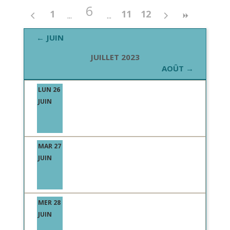
6
1
11
12
← JUIN
JUILLET 2023
AOÛT →
LUN 26
JUIN
MAR 27
JUIN
MER 28
JUIN