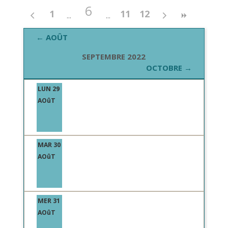
6
1
11
12
← AOÛT
SEPTEMBRE 2022
OCTOBRE →
LUN 29
AOûT
MAR 30
AOûT
MER 31
AOûT