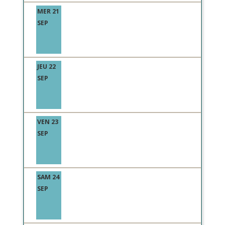
MER 21
SEP
JEU 22
SEP
VEN 23
SEP
SAM 24
SEP