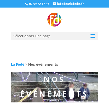
02 99 72 17 46
lafede@lafede.fr
Sélectionner une page
La Fédé
>
Nos évènements
NOS
ÉVÈNEMENTS