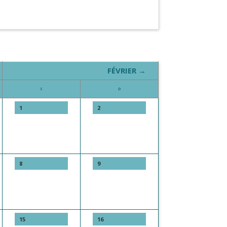
FÉVRIER →
S
D
1
2
8
9
15
16