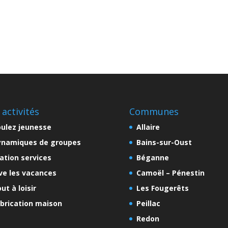
 activités
Communes
ulez jeunesse
Allaire
ynamiques de groupes
Bains-sur-Oust
ation services
Béganne
ve les vacances
Camoël – Pénestin
ut à loisir
Les Fougerêts
brication maison
Peillac
Redon