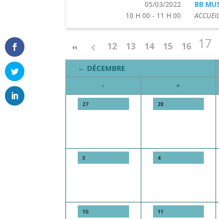
05/03/2022
BB MUS
10 H 00 - 11 H 00
ACCUEIL
17
12
13
14
15
16
← DÉCEMBRE
L
M
27
28
3
4
10
11