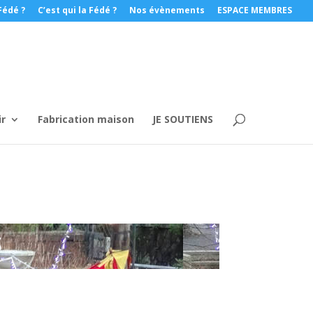
Fédé ?
C’est qui la Fédé ?
Nos évènements
ESPACE MEMBRES
ir
Fabrication maison
JE SOUTIENS
S