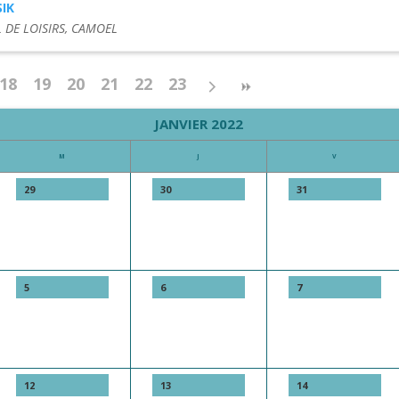
IK
 DE LOISIRS, CAMOEL
18
19
20
21
22
23
JANVIER 2022
M
J
V
29
30
31
5
6
7
12
13
14