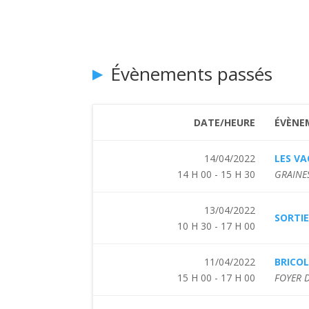
Évènements passés
DATE/HEURE
ÉVÈNE
14/04/2022
LES VA
14 H 00 - 15 H 30
GRAINES
13/04/2022
SORTI
10 H 30 - 17 H 00
11/04/2022
BRICO
15 H 00 - 17 H 00
FOYER 