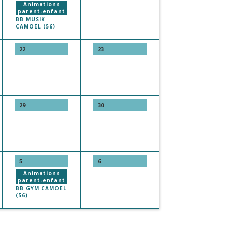
Animations
parent-enfant
BB MUSIK
CAMOEL (56)
22
23
29
30
5
6
Animations
parent-enfant
BB GYM CAMOEL
(56)