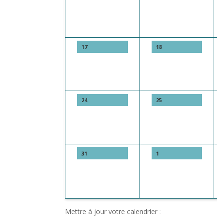
17
18
24
25
31
1
Mettre à jour votre calendrier :