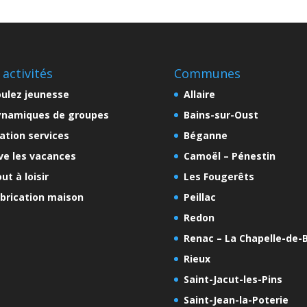
 activités
Communes
ulez jeunesse
Allaire
ynamiques de groupes
Bains-sur-Oust
ation services
Béganne
ve les vacances
Camoël – Pénestin
ut à loisir
Les Fougerêts
brication maison
Peillac
Redon
Renac – La Chapelle-de-B
Rieux
Saint-Jacut-les-Pins
Saint-Jean-la-Poterie