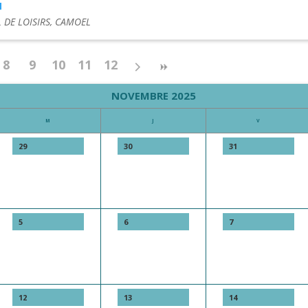
M
 DE LOISIRS, CAMOEL
8
9
10
11
12
NOVEMBRE 2025
M
J
V
29
30
31
5
6
7
12
13
14