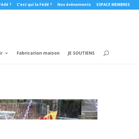
Fédé ?
C’est qui la Fédé ?
Nos évènements
ESPACE MEMBRES
ir
Fabrication maison
JE SOUTIENS
S