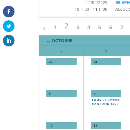
12/04/2025
BB GY
10 H 00 - 11 H 00
ACCUEIL
2
1
3
4
5
6
7
← OCTOBRE
L
M
27
28
3
4
TOUS CITOYENS
#2 REDON (35)
10
11