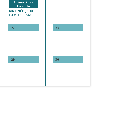
Animations
Famille
MATINÉE JEUX
CAMOEL (56)
22
23
29
30