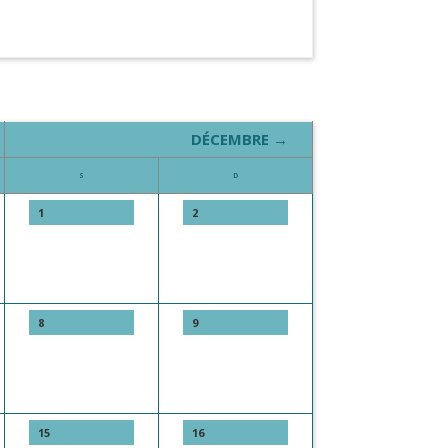
DÉCEMBRE →
S
D
1
2
8
9
15
16