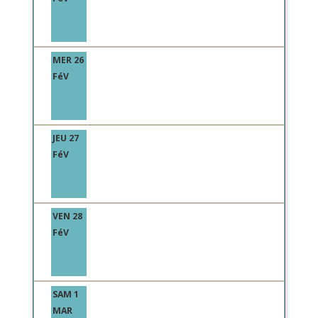
MER 26
FéV
JEU 27
FéV
VEN 28
FéV
SAM 1
MAR