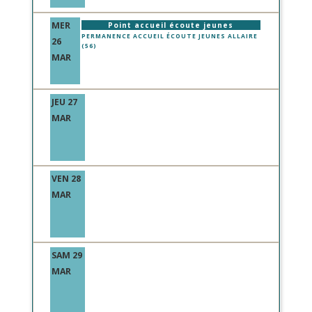
MER
Point accueil écoute jeunes
PERMANENCE ACCUEIL ÉCOUTE JEUNES ALLAIRE
26
(56)
MAR
JEU 27
MAR
VEN 28
MAR
SAM 29
MAR