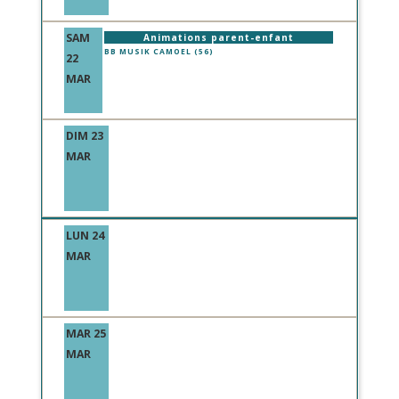
SAM
Animations parent-enfant
BB MUSIK CAMOEL (56)
22
MAR
DIM 23
MAR
LUN 24
MAR
MAR 25
MAR