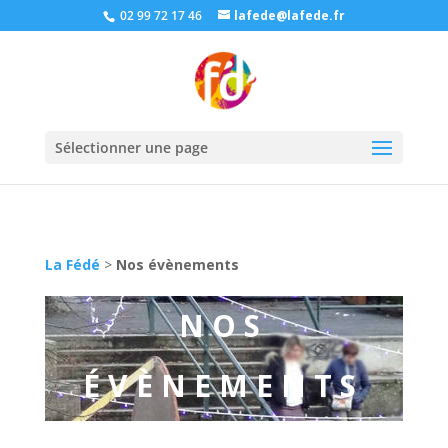
02 99 72 17 46
lafede@lafede.fr
Sélectionner une page
La Fédé
>
Nos évènements
NOS
ÉVÈNEMENTS