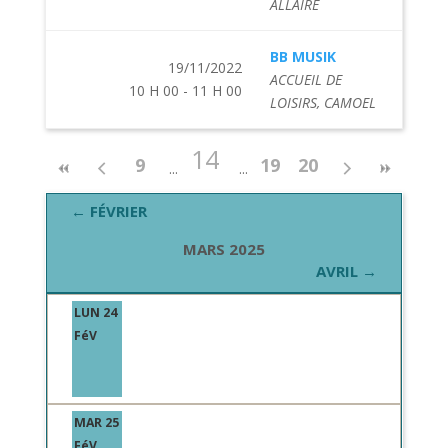
ALLAIRE
BB MUSIK
19/11/2022
ACCUEIL DE
10 H 00 - 11 H 00
LOISIRS, CAMOEL
14
9
19
20
← FÉVRIER
MARS 2025
AVRIL →
LUN 24
FéV
MAR 25
FéV