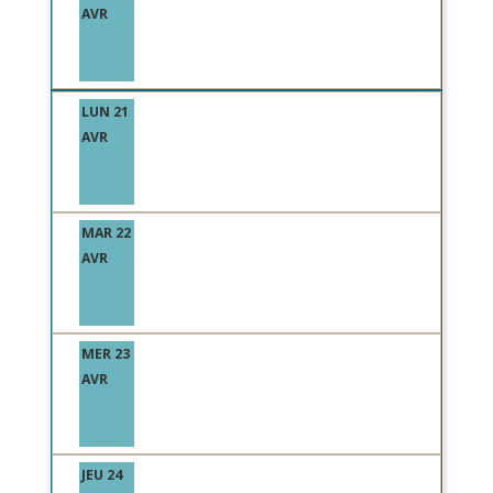
AVR
LUN 21
AVR
MAR 22
AVR
MER 23
AVR
JEU 24