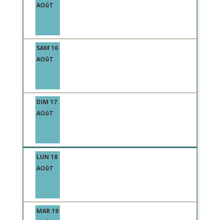
AOûT
SAM 16
AOûT
DIM 17
AOûT
LUN 18
AOûT
MAR 19