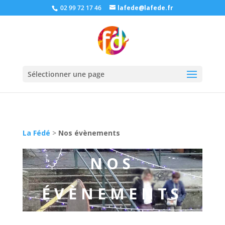
02 99 72 17 46
lafede@lafede.fr
Sélectionner une page
La Fédé
>
Nos évènements
NOS
ÉVÈNEMENTS