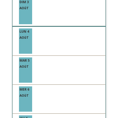
DIM 3
AOûT
LUN 4
AOûT
MAR 5
AOûT
MER 6
AOûT