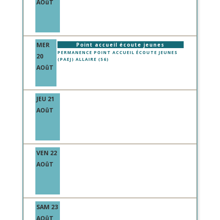
AOûT
MER
Point accueil écoute jeunes
PERMANENCE POINT ACCUEIL ÉCOUTE JEUNES
20
(PAEJ) ALLAIRE (56)
AOûT
JEU 21
AOûT
VEN 22
AOûT
SAM 23
AOûT