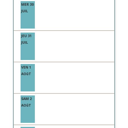
MER 30
JUIL
JEU 31
JUIL
VEN 1
AOûT
SAM 2
AOûT