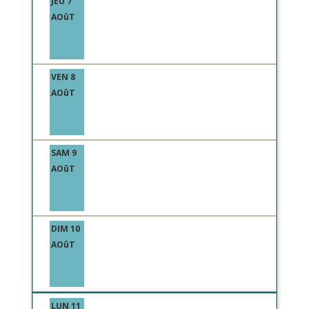
JEU 7
AOûT
VEN 8
AOûT
SAM 9
AOûT
DIM 10
AOûT
LUN 11