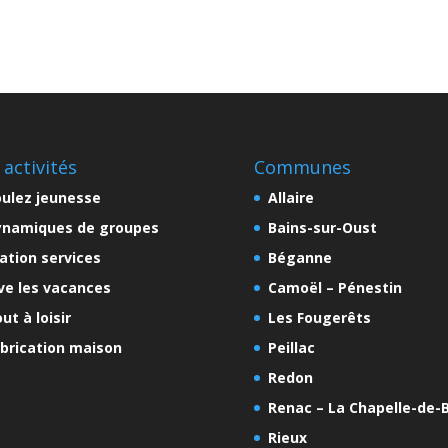
 activités
Communes
ulez jeunesse
Allaire
ynamiques de groupes
Bains-sur-Oust
ation services
Béganne
ve les vacances
Camoël – Pénestin
ut à loisir
Les Fougerêts
brication maison
Peillac
Redon
Renac – La Chapelle-de-B
Rieux