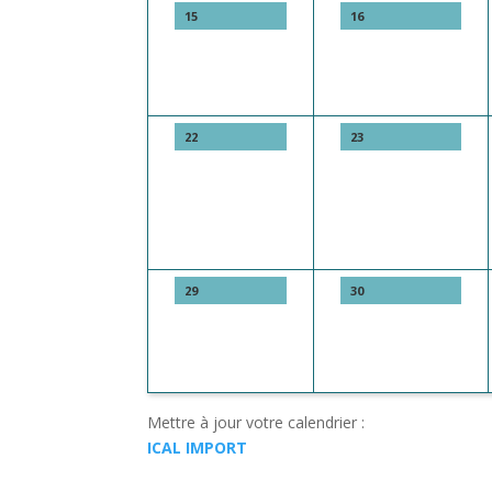
15
16
22
23
29
30
Mettre à jour votre calendrier :
ICAL IMPORT