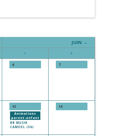
JUIN →
S
D
6
7
13
14
Animations
parent-enfant
BB MUSIK
CAMOEL (56)