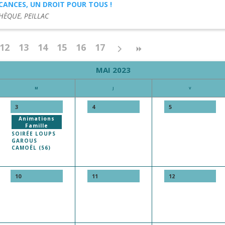
CANCES, UN DROIT POUR TOUS !
HÈQUE, PEILLAC
12
13
14
15
16
17
MAI 2023
M
J
V
3
4
5
Animations
Famille
SOIRÉE LOUPS
GAROUS
CAMOËL (56)
10
11
12