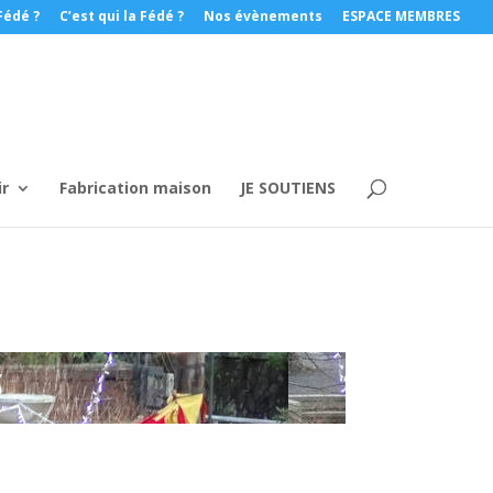
Fédé ?
C’est qui la Fédé ?
Nos évènements
ESPACE MEMBRES
ir
Fabrication maison
JE SOUTIENS
S