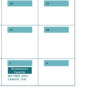
20
21
27
28
3
4
Animations
Famille
MATINÉE JEUX
CAMOËL (56)