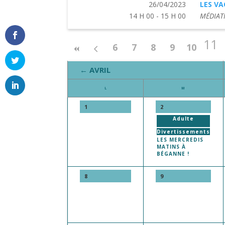
26/04/2023
LES VA
14 H 00 - 15 H 00
MÉDIAT
11
6
7
8
9
10
← AVRIL
L
M
1
2
Adulte
Divertissements
LES MERCREDIS
MATINS À
BÉGANNE !
8
9