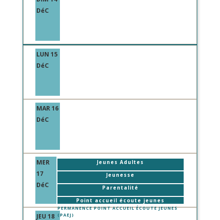
DéC
LUN 15
DéC
MAR 16
DéC
MER
Jeunes Adultes
17
Jeunesse
DéC
Parentalité
Point accueil écoute jeunes
PERMANENCE POINT ACCUEIL ÉCOUTE JEUNES
JEU 18
(PAEJ)