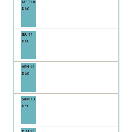
MER 10
DéC
JEU 11
DéC
VEN 12
DéC
SAM 13
DéC
DIM 14