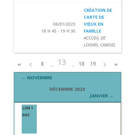
CRÉATION DE
CARTE DE
06/01/2023
VŒUX EN
18 H 45 - 19 H 30
FAMILLE
ACCUEIL DE
LOISIRS, CAMOEL
13
8
18
19
← NOVEMBRE
DÉCEMBRE 2025
JANVIER →
LUN 1
DéC