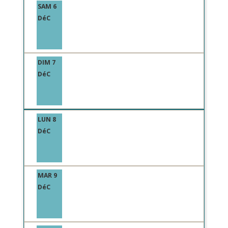
SAM 6
DéC
DIM 7
DéC
LUN 8
DéC
MAR 9
DéC