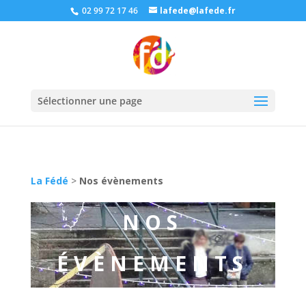
02 99 72 17 46
lafede@lafede.fr
Sélectionner une page
La Fédé
>
Nos évènements
NOS
ÉVÈNEMENTS