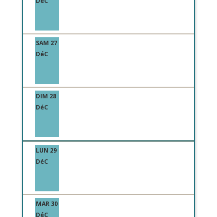
DéC
SAM 27
DéC
DIM 28
DéC
LUN 29
DéC
MAR 30
DéC