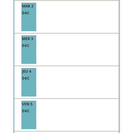
MAR 2
DéC
MER 3
DéC
JEU 4
DéC
VEN 5
DéC