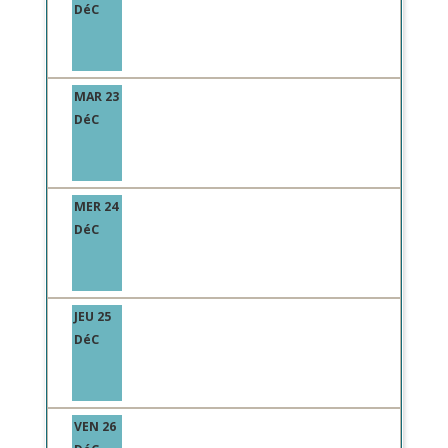
DéC
MAR 23
DéC
MER 24
DéC
JEU 25
DéC
VEN 26