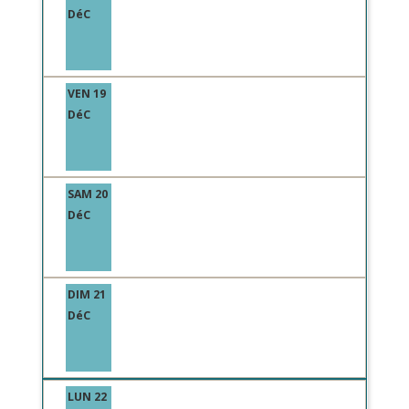
DéC
VEN 19
DéC
SAM 20
DéC
DIM 21
DéC
LUN 22