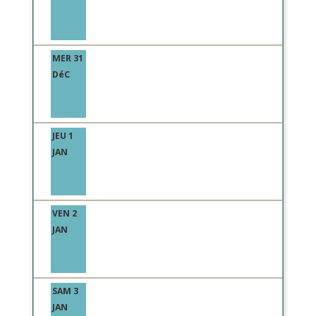
MER 31
DéC
JEU 1
JAN
VEN 2
JAN
SAM 3
JAN