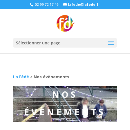
02 99 72 17 46
lafede@lafede.fr
Sélectionner une page
La Fédé
>
Nos évènements
NOS
ÉVÈNEMENTS