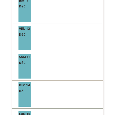
JEU 11
DéC
VEN 12
DéC
SAM 13
DéC
DIM 14
DéC
LUN 15