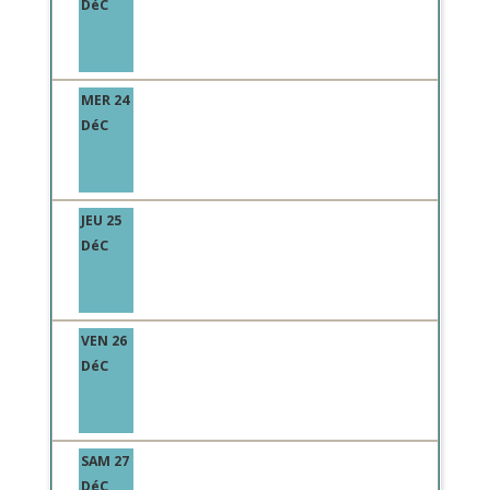
DéC
MER 24
DéC
JEU 25
DéC
VEN 26
DéC
SAM 27
DéC