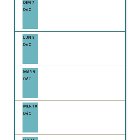
DIM 7
DéC
LUN 8
DéC
MAR 9
DéC
MER 10
DéC