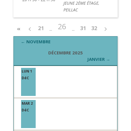
JEUNE 2ÈME ÉTAGE,
PEILLAC
26
21
31
32
← NOVEMBRE
DÉCEMBRE 2025
JANVIER →
LUN 1
DéC
MAR 2
DéC