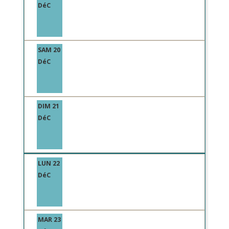
DéC
SAM 20
DéC
DIM 21
DéC
LUN 22
DéC
MAR 23