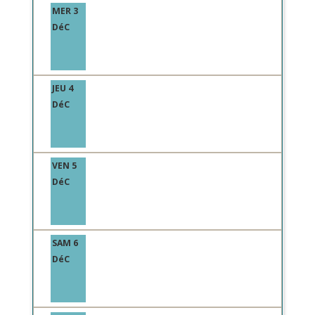
MER 3
DéC
JEU 4
DéC
VEN 5
DéC
SAM 6
DéC