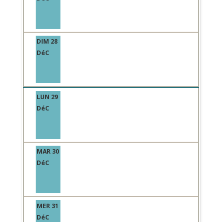
DIM 28
DéC
LUN 29
DéC
MAR 30
DéC
MER 31
DéC