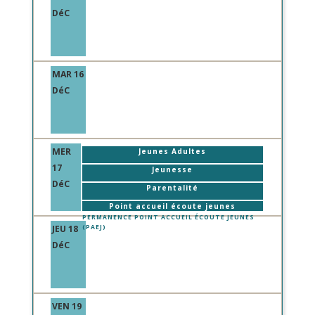
DéC
MAR 16
DéC
MER
Jeunes Adultes
17
Jeunesse
DéC
Parentalité
Point accueil écoute jeunes
PERMANENCE POINT ACCUEIL ÉCOUTE JEUNES
JEU 18
(PAEJ)
DéC
VEN 19