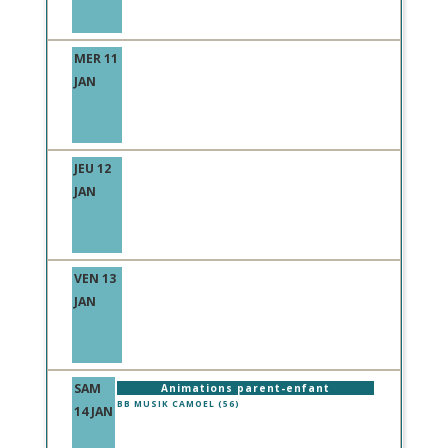
MER 11
JAN
JEU 12
JAN
VEN 13
JAN
SAM
Animations parent-enfant
BB MUSIK CAMOEL (56)
14 JAN