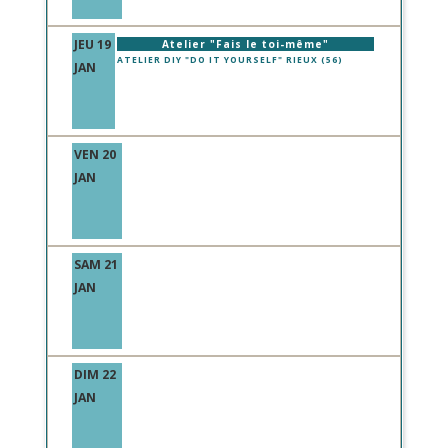
JEU 19
Atelier "Fais le toi-même"
ATELIER DIY "DO IT YOURSELF" RIEUX (56)
JAN
VEN 20
JAN
SAM 21
JAN
DIM 22
JAN