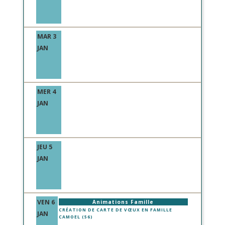
MAR 3
JAN
MER 4
JAN
JEU 5
JAN
VEN 6
Animations Famille
CRÉATION DE CARTE DE VŒUX EN FAMILLE
JAN
CAMOEL (56)