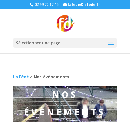
02 99 72 17 46
lafede@lafede.fr
Sélectionner une page
La Fédé
>
Nos évènements
NOS
ÉVÈNEMENTS