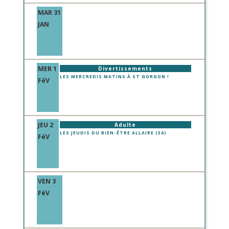
MAR 31
JAN
MER 1
Divertissements
LES MERCREDIS MATINS À ST GORGON !
FéV
JEU 2
Adulte
LES JEUDIS DU BIEN-ÊTRE ALLAIRE (56)
FéV
VEN 3
FéV