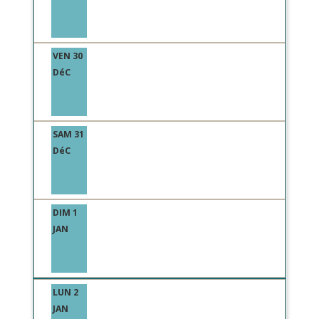
VEN 30
DéC
SAM 31
DéC
DIM 1
JAN
LUN 2
JAN