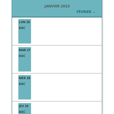
JANVIER 2023
FÉVRIER →
LUN 26
DéC
MAR 27
DéC
MER 28
DéC
JEU 29
DéC