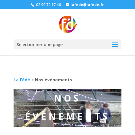
02 99 72 17 46
lafede@lafede.fr
Sélectionner une page
La Fédé
>
Nos évènements
NOS
ÉVÈNEMENTS