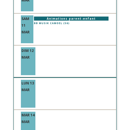
MAR
SAM
Animations parent-enfant
BB MUSIK CAMOEL (56)
11
MAR
DIM 12
MAR
LUN 13
MAR
MAR 14
MAR