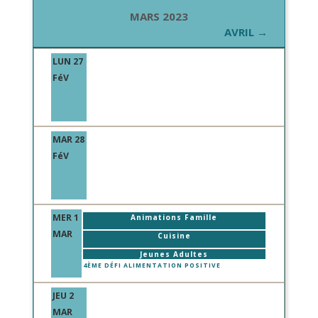
MARS 2023
AVRIL →
LUN 27
FéV
MAR 28
FéV
MER 1
Animations Famille
MAR
Cuisine
Jeunes Adultes
4ÈME DÉFI ALIMENTATION POSITIVE
JEU 2
MAR