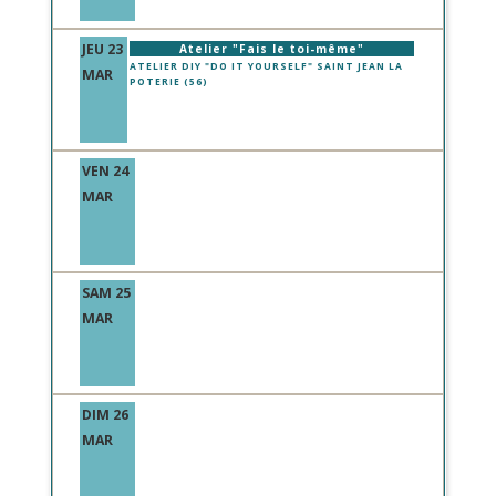
JEU 23
Atelier "Fais le toi-même"
ATELIER DIY "DO IT YOURSELF" SAINT JEAN LA
MAR
POTERIE (56)
VEN 24
MAR
SAM 25
MAR
DIM 26
MAR