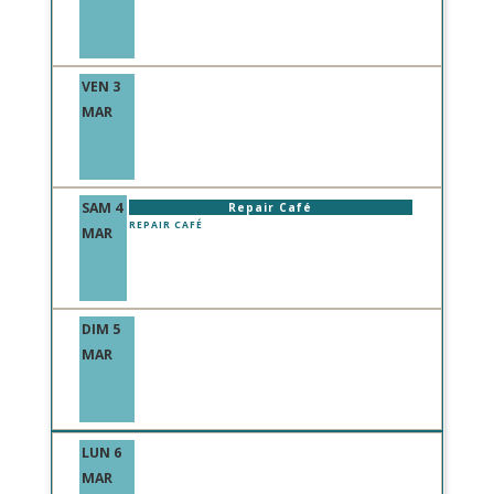
VEN 3
MAR
SAM 4
Repair Café
REPAIR CAFÉ
MAR
DIM 5
MAR
LUN 6
MAR