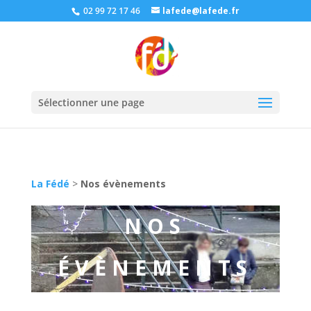
02 99 72 17 46
lafede@lafede.fr
Sélectionner une page
La Fédé
>
Nos évènements
NOS
ÉVÈNEMENTS