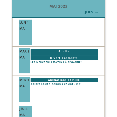
MAI 2023
JUIN →
LUN 1
MAI
MAR 2
Adulte
MAI
Divertissements
LES MERCREDIS MATINS À BÉGANNE !
MER 3
Animations Famille
SOIRÉE LOUPS GAROUS CAMOËL (56)
MAI
JEU 4
MAI