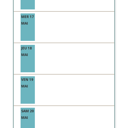
MER 17
MAI
JEU 18
MAI
VEN 19
MAI
SAM 20
MAI