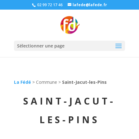
02 99 72 17 46
lafede@lafede.fr
Sélectionner une page
La Fédé
>
Commune
>
Saint-Jacut-les-Pins
SAINT-JACUT-
LES-PINS