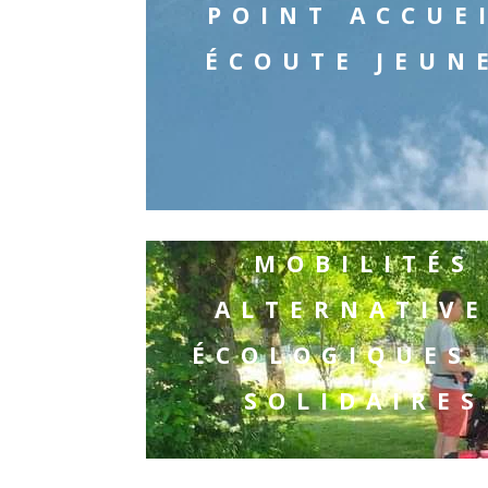
POINT ACCUE
ÉCOUTE JEUN
MOBILITÉS
ALTERNATIV
ÉCOLOGIQUES 
SOLIDAIRES