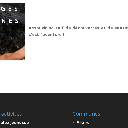
AGES
UNES
Assouvir sa soif de découvertes et de sensat
c’est l’aventure !
 activités
Communes
ulez jeunesse
Allaire