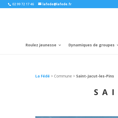
02 99 72 17 46
lafede@lafede.fr
Roulez jeunesse
Dynamiques de groupes
La Fédé
>
Commune
>
Saint-Jacut-les-Pins
SA