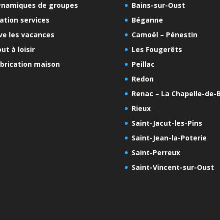
ynamiques de groupes
Bains-sur-Oust
ation services
Béganne
ve les vacances
Camoël – Pénestin
ut à loisir
Les Fougerêts
brication maison
Peillac
Redon
Renac – La Chapelle-de-B
Rieux
Saint-Jacut-les-Pins
Saint-Jean-la-Poterie
Saint-Perreux
Saint-Vincent-sur-Oust