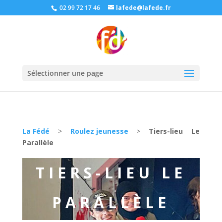
02 99 72 17 46
lafede@lafede.fr
Sélectionner une page
La Fédé
>
Roulez jeunesse
>
Tiers-lieu Le
Parallèle
TIERS-LIEU LE
PARALLÈLE