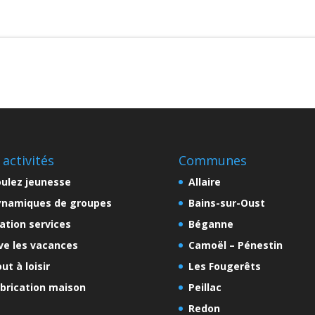
 activités
Communes
ulez jeunesse
Allaire
ynamiques de groupes
Bains-sur-Oust
ation services
Béganne
ve les vacances
Camoël – Pénestin
ut à loisir
Les Fougerêts
brication maison
Peillac
Redon