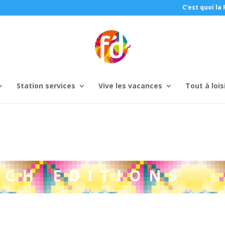
C’est quoi la 
Station services
Vive les vacances
Tout à lois
CH EDITIONS