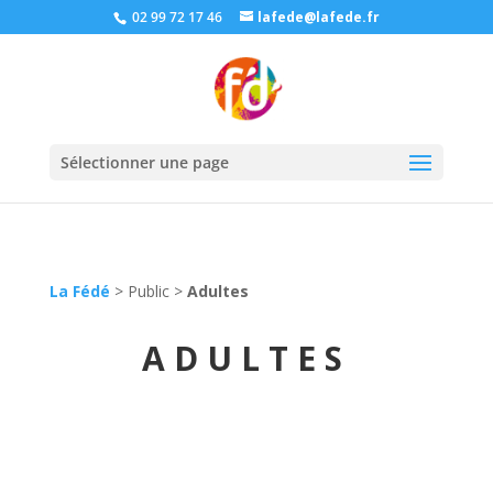
02 99 72 17 46
lafede@lafede.fr
Sélectionner une page
La Fédé
>
Public
>
Adultes
ADULTES
SITE NATUREL DE