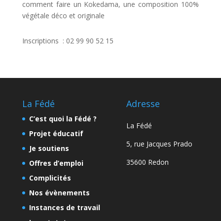
comment faire un Kokedama, une composition 100%
végétale déco et originale
Inscriptions : 02 99 90 52 15
La Fédé
Adresse
C’est quoi la Fédé ?
La Fédé
Projet éducatif
5, rue Jacques Prado
Je soutiens
35600 Redon
Offres d’emploi
Complicités
Nos évènements
Instances de travail