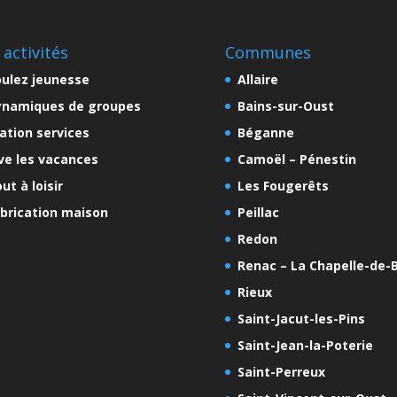
 activités
Communes
ulez jeunesse
Allaire
ynamiques de groupes
Bains-sur-Oust
ation services
Béganne
ve les vacances
Camoël – Pénestin
ut à loisir
Les Fougerêts
brication maison
Peillac
Redon
Renac – La Chapelle-de-B
Rieux
Saint-Jacut-les-Pins
Saint-Jean-la-Poterie
Saint-Perreux