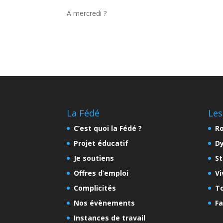
A mercredi ?
La Fédé
Les
C’est quoi la Fédé ?
Ro
Projet éducatif
D
Je soutiens
St
Offres d’emploi
Vi
Complicités
To
Nos évènements
Fa
Instances de travail