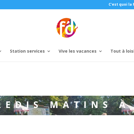
C’est quoi la 
Station services
Vive les vacances
Tout à lois
REDIS MATINS À 