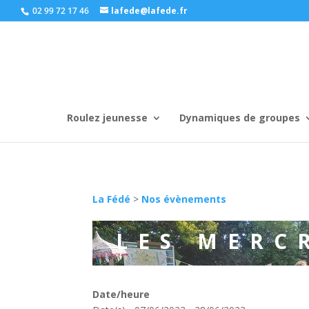
02 99 72 17 46
lafede@lafede.fr
Roulez jeunesse
Dynamiques de groupes
La Fédé
>
Nos évènements
LES MERC
Date/heure