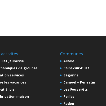
 activités
Communes
ulez jeunesse
Allaire
ynamiques de groupes
Bains-sur-Oust
ation services
Béganne
ve les vacances
Camoël – Pénestin
ut à loisir
Les Fougerêts
brication maison
Peillac
Redon