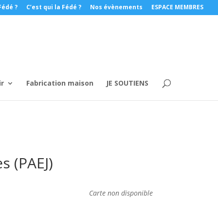
Fédé ?
C’est qui la Fédé ?
Nos évènements
ESPACE MEMBRES
ir
Fabrication maison
JE SOUTIENS
s (PAEJ)
Carte non disponible