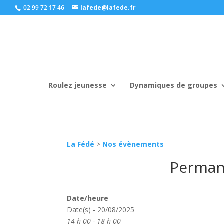
02 99 72 17 46
lafede@lafede.fr
Roulez jeunesse
Dynamiques de groupes
La Fédé
>
Nos évènements
Permane
Date/heure
Date(s) - 20/08/2025
14 h 00 - 18 h 00