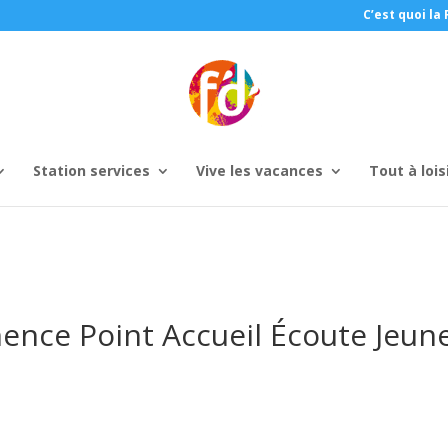
C’est quoi la 
Station services
Vive les vacances
Tout à lois
nce Point Accueil Écoute Jeune