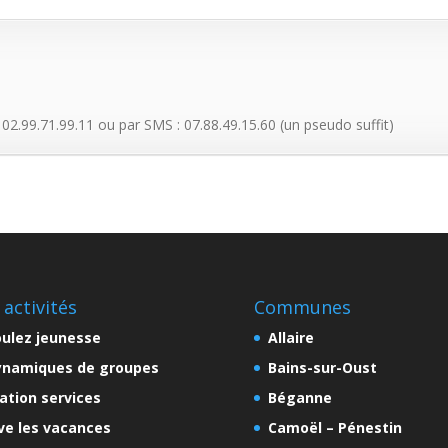
2.99.71.99.11 ou par SMS : 07.88.49.15.60 (un pseudo suffit)
 activités
Communes
ulez jeunesse
Allaire
ynamiques de groupes
Bains-sur-Oust
ation services
Béganne
ve les vacances
Camoël – Pénestin