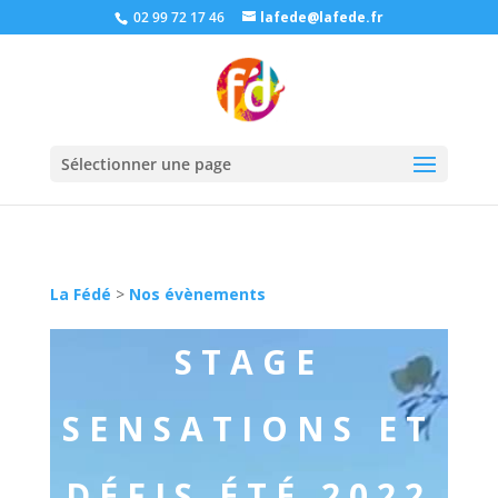
02 99 72 17 46
lafede@lafede.fr
Sélectionner une page
La Fédé
>
Nos évènements
STAGE
SENSATIONS ET
DÉFIS ÉTÉ 2022