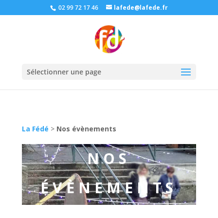
02 99 72 17 46
lafede@lafede.fr
Sélectionner une page
La Fédé
>
Nos évènements
NOS
ÉVÈNEMENTS