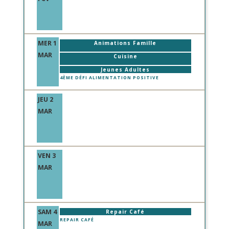
MER 1
Animations Famille
MAR
Cuisine
Jeunes Adultes
4ÈME DÉFI ALIMENTATION POSITIVE
JEU 2
MAR
VEN 3
MAR
SAM 4
Repair Café
REPAIR CAFÉ
MAR