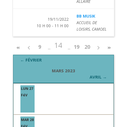
ALLAIRE
BB MUSIK
19/11/2022
ACCUEIL DE
10 H 00 - 11 H 00
LOISIRS, CAMOEL
14
9
19
20
← FÉVRIER
MARS 2023
AVRIL →
LUN 27
FéV
MAR 28
FéV