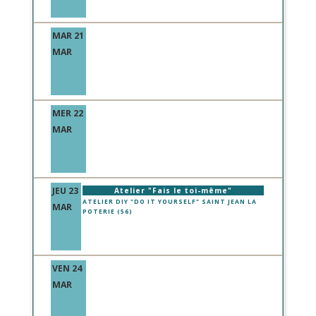
MAR 21
MAR
MER 22
MAR
JEU 23
Atelier "Fais le toi-même"
ATELIER DIY "DO IT YOURSELF" SAINT JEAN LA
MAR
POTERIE (56)
VEN 24
MAR