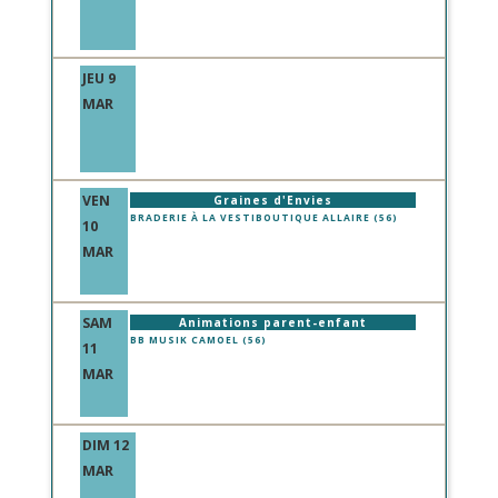
JEU 9
MAR
VEN
Graines d'Envies
BRADERIE À LA VESTIBOUTIQUE ALLAIRE (56)
10
MAR
SAM
Animations parent-enfant
BB MUSIK CAMOEL (56)
11
MAR
DIM 12
MAR