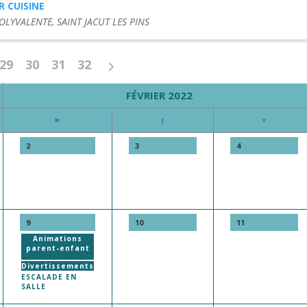
R CUISINE
OLYVALENTE, SAINT JACUT LES PINS
29
30
31
32
FÉVRIER 2022
M
J
V
2
3
4
9
10
11
Animations
parent-enfant
Divertissements
ESCALADE EN
SALLE