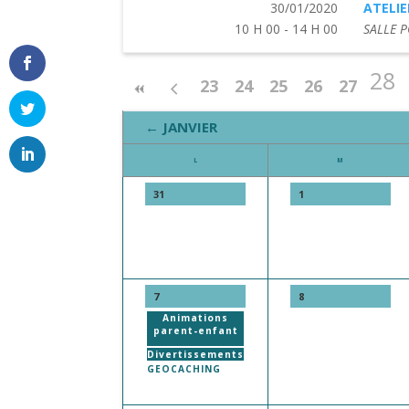
30/01/2020
ATELIE
10 H 00 - 14 H 00
SALLE P
28
23
24
25
26
27
← JANVIER
L
M
31
1
7
8
Animations
parent-enfant
Divertissements
GEOCACHING