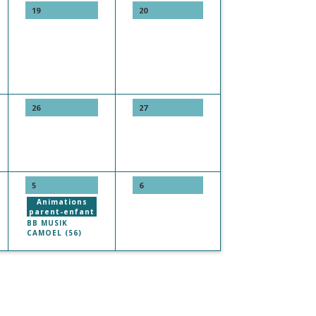
19
20
26
27
5
6
Animations
parent-enfant
BB MUSIK
CAMOEL (56)