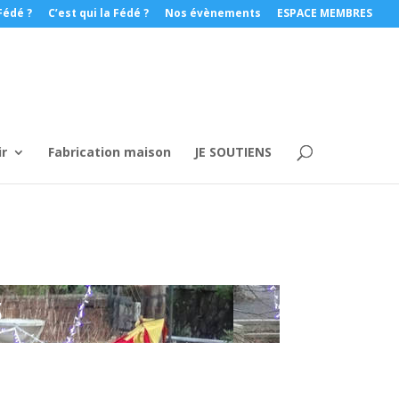
Fédé ?
C’est qui la Fédé ?
Nos évènements
ESPACE MEMBRES
ir
Fabrication maison
JE SOUTIENS
S