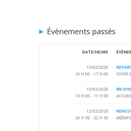
Évènements passés
DATE/HEURE
ÉVÈNE
15/02/2020
REPAIR
10 H 00 - 17 H 00
FOYER 
15/02/2020
BB GY
10 H 00 - 11 H 00
ACCUEIL
12/02/2020
RENCO
20 H 30 - 22 H 30
MÉDIAT