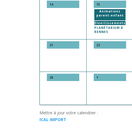
14
15
Animations
parent-enfant
Divertissements
PLANÉTARIUM À
RENNES
21
22
28
1
Mettre à jour votre calendrier :
ICAL IMPORT