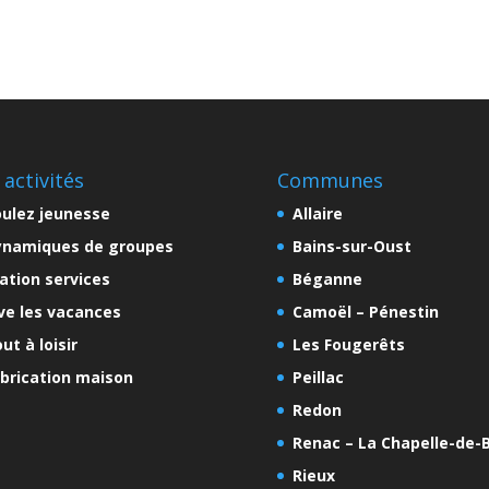
 activités
Communes
ulez jeunesse
Allaire
ynamiques de groupes
Bains-sur-Oust
ation services
Béganne
ve les vacances
Camoël – Pénestin
ut à loisir
Les Fougerêts
brication maison
Peillac
Redon
Renac – La Chapelle-de-B
Rieux