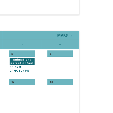
MARS →
S
D
5
6
Animations
parent-enfant
BB GYM
CAMOEL (56)
12
13