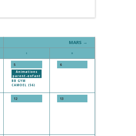
MARS →
S
D
5
6
Animations
parent-enfant
BB GYM
CAMOEL (56)
12
13