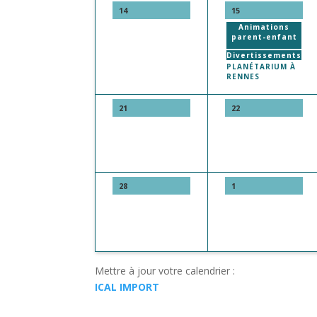
14
15
Animations
parent-enfant
Divertissements
PLANÉTARIUM À
RENNES
21
22
28
1
Mettre à jour votre calendrier :
ICAL IMPORT