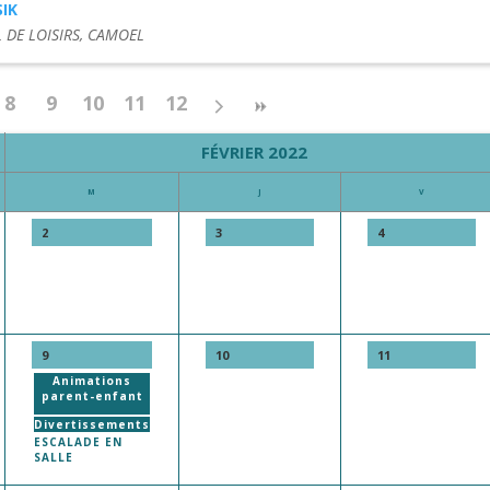
IK
 DE LOISIRS, CAMOEL
8
9
10
11
12
FÉVRIER 2022
M
J
V
2
3
4
9
10
11
Animations
parent-enfant
Divertissements
ESCALADE EN
SALLE