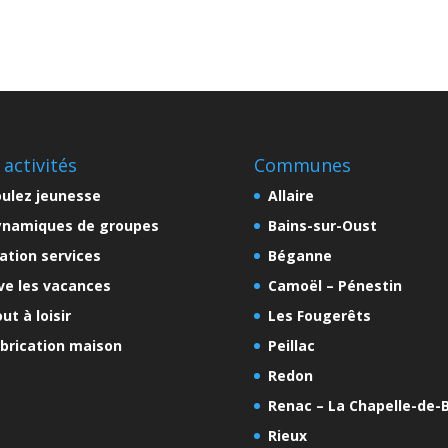
 activités
Communes
ulez jeunesse
Allaire
ynamiques de groupes
Bains-sur-Oust
ation services
Béganne
ve les vacances
Camoël – Pénestin
ut à loisir
Les Fougerêts
brication maison
Peillac
Redon
Renac – La Chapelle-de-B
Rieux