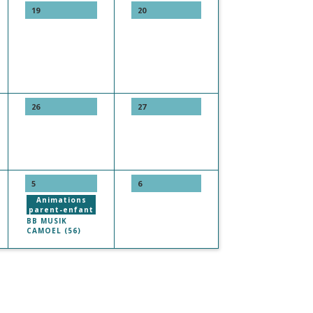
19
20
26
27
5
6
Animations
parent-enfant
BB MUSIK
CAMOEL (56)