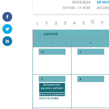
30/03/2024
BB MUS
10 H 00 - 11 H 00
ACCUEIL
6
1
2
3
4
5
7
← JANVIER
L
M
31
1
7
8
Animations
parent-enfant
Divertissements
GEOCACHING