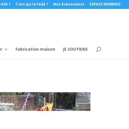
Fédé ?
C’est qui la Fédé ?
Nos évènements
ESPACE MEMBRES
ir
Fabrication maison
JE SOUTIENS
S