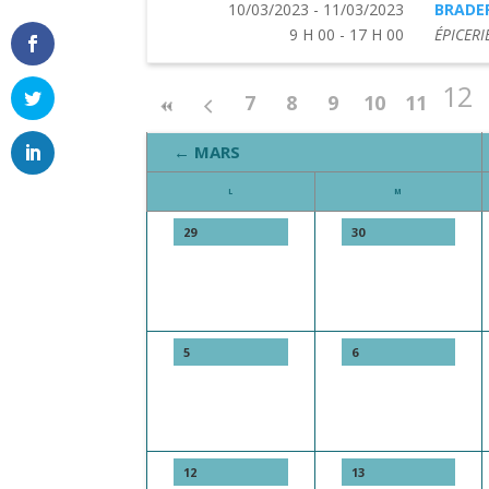
10/03/2023 - 11/03/2023
BRADER
9 H 00 - 17 H 00
ÉPICERI
12
7
8
9
10
11
← MARS
L
M
29
30
5
6
12
13