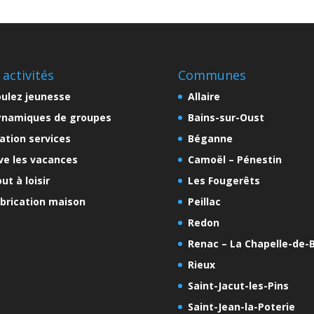
 activités
Communes
ulez jeunesse
Allaire
ynamiques de groupes
Bains-sur-Oust
ation services
Béganne
ve les vacances
Camoël – Pénestin
ut à loisir
Les Fougerêts
brication maison
Peillac
Redon
Renac – La Chapelle-de-B
Rieux
Saint-Jacut-les-Pins
Saint-Jean-la-Poterie