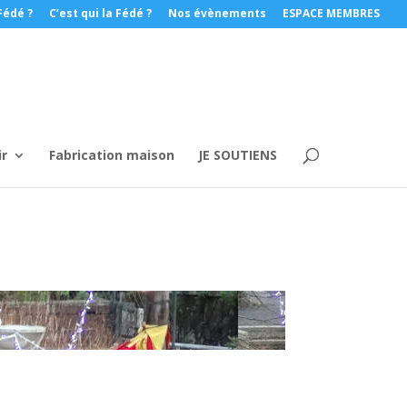
Fédé ?
C’est qui la Fédé ?
Nos évènements
ESPACE MEMBRES
ir
Fabrication maison
JE SOUTIENS
S