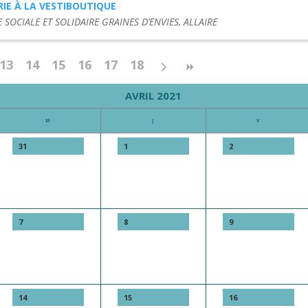
IE À LA VESTIBOUTIQUE
E SOCIALE ET SOLIDAIRE GRAINES D’ENVIES, ALLAIRE
13
14
15
16
17
18
AVRIL 2021
M
J
V
31
1
2
7
8
9
14
15
16