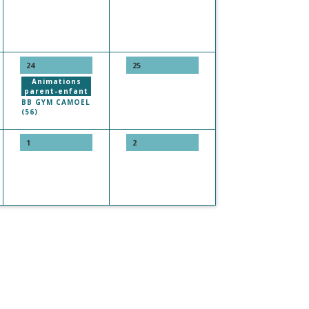
24
25
Animations
parent-enfant
BB GYM CAMOEL
(56)
1
2