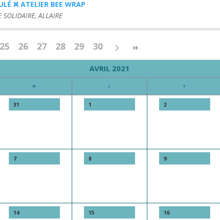
ULÉ ❌ ATELIER BEE WRAP
E SOLIDAIRE, ALLAIRE
25
26
27
28
29
30
AVRIL 2021
M
J
V
31
1
2
7
8
9
14
15
16