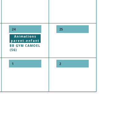
24
25
Animations
parent-enfant
BB GYM CAMOEL
(56)
1
2