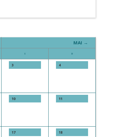
MAI →
S
D
3
4
10
11
17
18