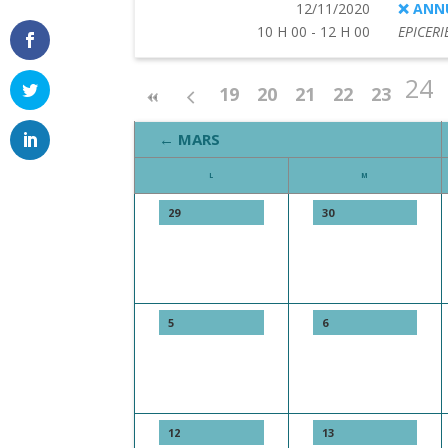
12/11/2020
❌ ANN
10 H 00 - 12 H 00
EPICERI
24
19
20
21
22
23
← MARS
L
M
29
30
5
6
12
13