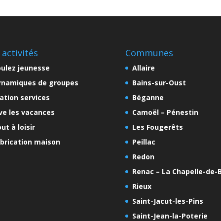
 activités
Communes
ulez jeunesse
Allaire
ynamiques de groupes
Bains-sur-Oust
ation services
Béganne
ve les vacances
Camoël – Pénestin
ut à loisir
Les Fougerêts
brication maison
Peillac
Redon
Renac – La Chapelle-de-B
Rieux
Saint-Jacut-les-Pins
Saint-Jean-la-Poterie