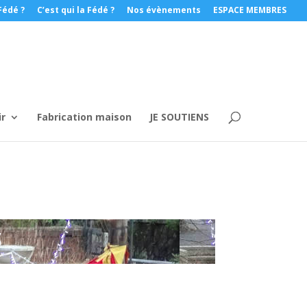
Fédé ?
C’est qui la Fédé ?
Nos évènements
ESPACE MEMBRES
ir
Fabrication maison
JE SOUTIENS
S