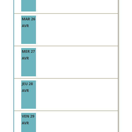
MAR 26
AVR
MER 27
AVR
JEU 28
AVR
VEN 29
AVR