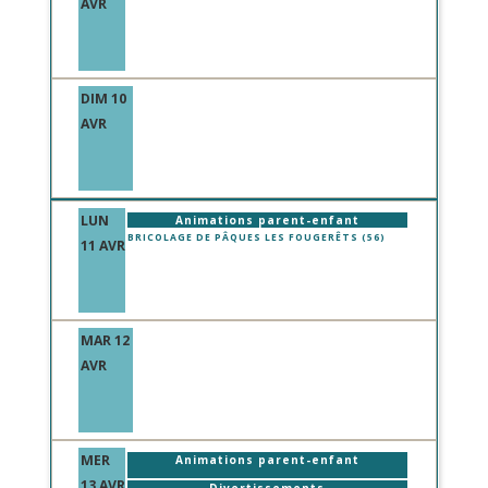
AVR
DIM 10
AVR
LUN
Animations parent-enfant
BRICOLAGE DE PÂQUES LES FOUGERÊTS (56)
11 AVR
MAR 12
AVR
MER
Animations parent-enfant
13 AVR