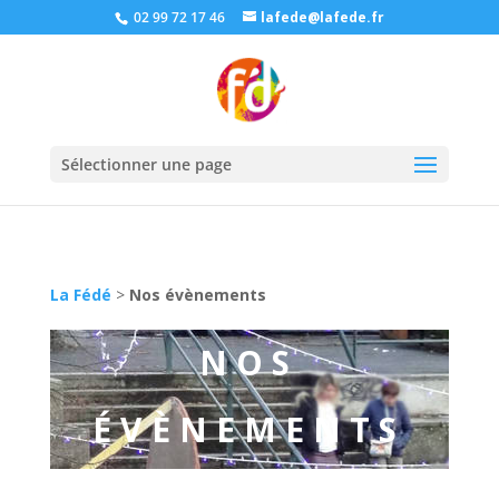
02 99 72 17 46
lafede@lafede.fr
Sélectionner une page
La Fédé
>
Nos évènements
NOS
ÉVÈNEMENTS