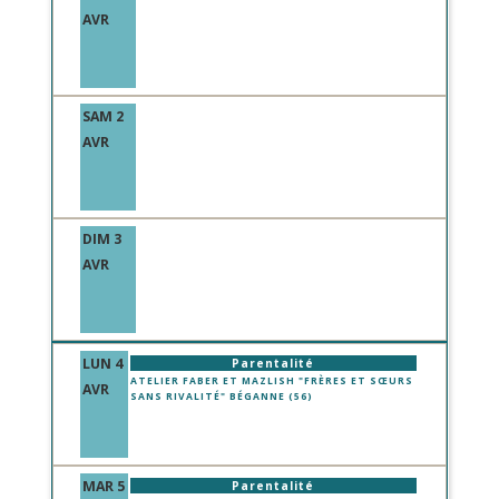
AVR
SAM 2
AVR
DIM 3
AVR
LUN 4
Parentalité
ATELIER FABER ET MAZLISH "FRÈRES ET SŒURS
AVR
SANS RIVALITÉ" BÉGANNE (56)
MAR 5
Parentalité