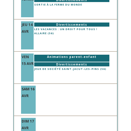
Divertissements
SORTIE À LA FERME DU MONDE
JEU 14
Divertissements
LES VACANCES : UN DROIT POUR TOUS !
AVR
ALLAIRE (56)
VEN
Animations parent-enfant
15 AVR
Divertissements
JEUX DE SOCIÉTÉ SAINT-JACUT-LES-PINS (56)
SAM 16
AVR
DIM 17
AVR