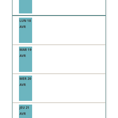
LUN 18
AVR
MAR 19
AVR
MER 20
AVR
JEU 21
AVR