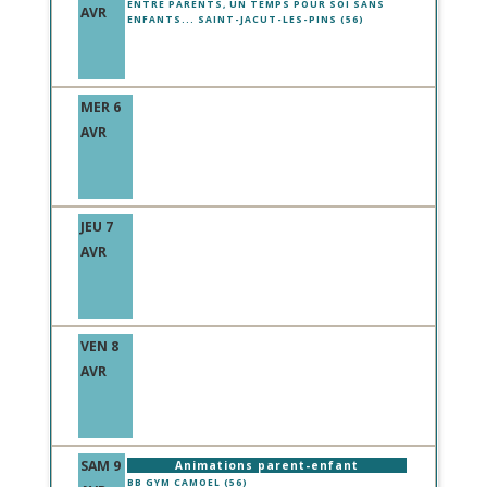
ENTRE PARENTS, UN TEMPS POUR SOI SANS
AVR
ENFANTS... SAINT-JACUT-LES-PINS (56)
MER 6
AVR
JEU 7
AVR
VEN 8
AVR
SAM 9
Animations parent-enfant
BB GYM CAMOEL (56)