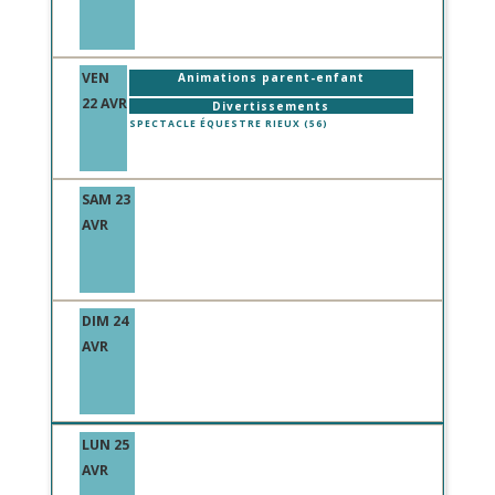
VEN
Animations parent-enfant
22 AVR
Divertissements
SPECTACLE ÉQUESTRE RIEUX (56)
SAM 23
AVR
DIM 24
AVR
LUN 25
AVR