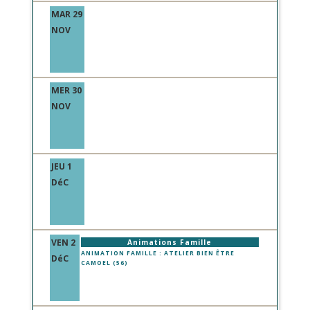
MAR 29
NOV
MER 30
NOV
JEU 1
DéC
VEN 2
Animations Famille
ANIMATION FAMILLE : ATELIER BIEN ÊTRE
DéC
CAMOEL (56)