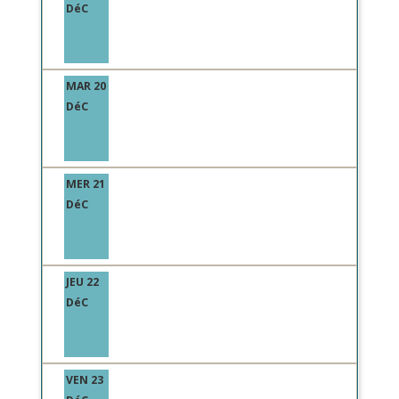
DéC
MAR 20
DéC
MER 21
DéC
JEU 22
DéC
VEN 23