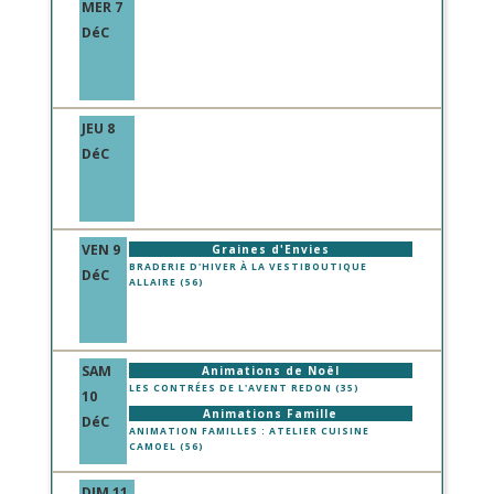
MER 7
DéC
JEU 8
DéC
VEN 9
Graines d'Envies
BRADERIE D'HIVER À LA VESTIBOUTIQUE
DéC
ALLAIRE (56)
SAM
Animations de Noël
LES CONTRÉES DE L'AVENT REDON (35)
10
Animations Famille
DéC
ANIMATION FAMILLES : ATELIER CUISINE
CAMOEL (56)
DIM 11