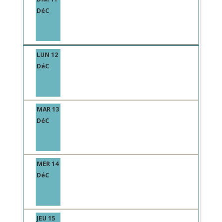
DéC
LUN 12
DéC
MAR 13
DéC
MER 14
DéC
JEU 15