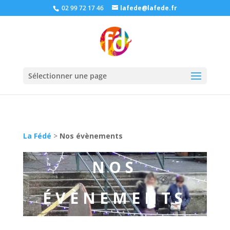
02 99 72 17 46
lafede@lafede.fr
Sélectionner une page
La Fédé
>
Nos évènements
NOS
ÉVÈNEMENTS