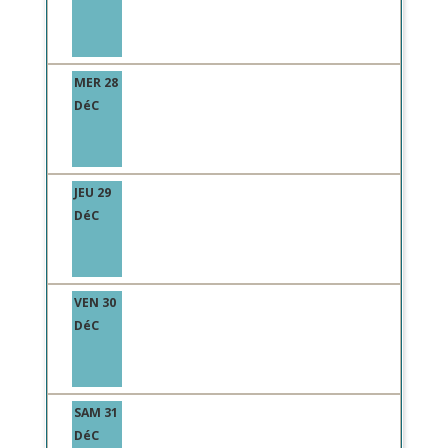
MER 28
DéC
JEU 29
DéC
VEN 30
DéC
SAM 31
DéC