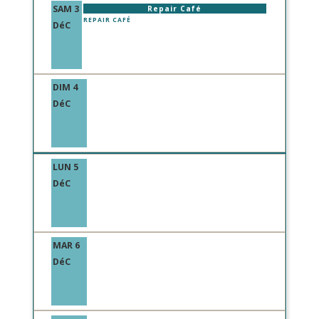
SAM 3
Repair Café
REPAIR CAFÉ
DéC
DIM 4
DéC
LUN 5
DéC
MAR 6
DéC