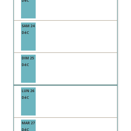
DéC
SAM 24
DéC
DIM 25
DéC
LUN 26
DéC
MAR 27
DéC