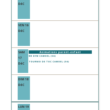
DéC
VEN 16
DéC
SAM
Animations parent-enfant
BB GYM CAMOEL (56)
17
TOURNOI DE TOC CAMOEL (56)
DéC
DIM 18
DéC
LUN 19