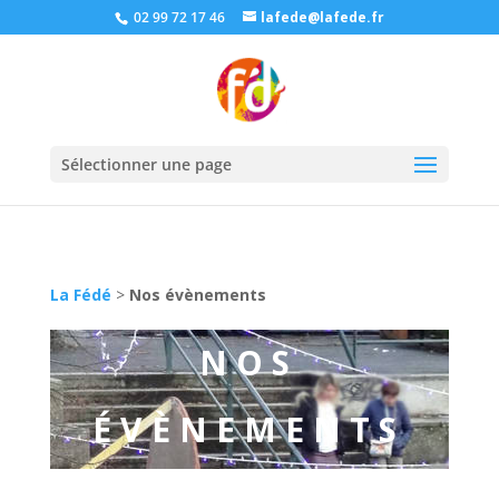
02 99 72 17 46
lafede@lafede.fr
Sélectionner une page
La Fédé
>
Nos évènements
NOS
ÉVÈNEMENTS