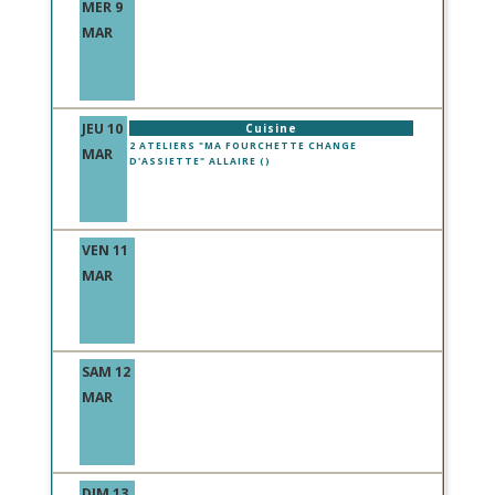
MER 9
MAR
JEU 10
Cuisine
2 ATELIERS "MA FOURCHETTE CHANGE
MAR
D'ASSIETTE" ALLAIRE ()
VEN 11
MAR
SAM 12
MAR
DIM 13