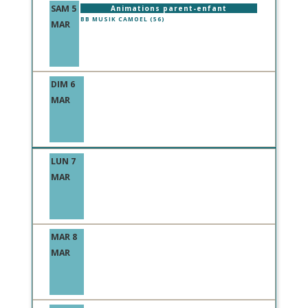
SAM 5
Animations parent-enfant
BB MUSIK CAMOEL (56)
MAR
DIM 6
MAR
LUN 7
MAR
MAR 8
MAR