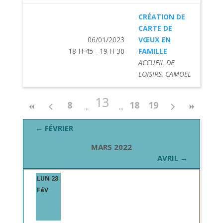
CRÉATION DE
CARTE DE
06/01/2023
VŒUX EN
18 H 45 - 19 H 30
FAMILLE
ACCUEIL DE
LOISIRS, CAMOEL
13
8
18
19
← FÉVRIER
MARS 2022
AVRIL →
LUN 28
FéV