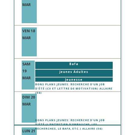
MAR
VEN 18
MAR
SAM
Bafa
19
Jeunes Adultes
MAR
Jeunesse
BONS PLANS JEUNES: RECHERCHE D'UN JOB
D'ÉTÉ (CV ET LETTRE DE MOTIVATION) ALLAIRE
(56)
DIM 20
Bafa
MAR
Jeunes Adultes
Jeunesse
BONS PLANS JEUNES: RECHERCHE D'UN JOB
D'ÉTÉ (L'ENTRETIEN D'EMBAUCHE, LES
RECHERCHES, LE BAFA, ETC.) ALLAIRE (56)
LUN 21