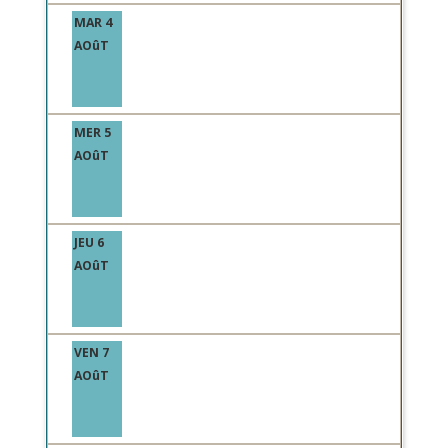
MAR 4
AOûT
MER 5
AOûT
JEU 6
AOûT
VEN 7
AOûT