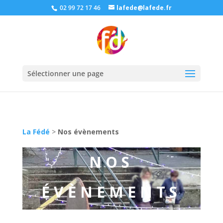
02 99 72 17 46
lafede@lafede.fr
Sélectionner une page
La Fédé
>
Nos évènements
NOS
ÉVÈNEMENTS