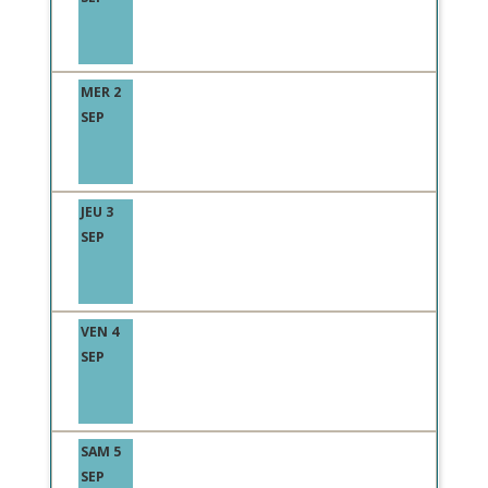
MER 2
SEP
JEU 3
SEP
VEN 4
SEP
SAM 5
SEP