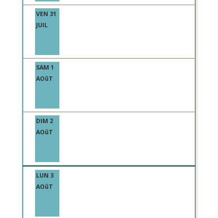
VEN 31
JUIL
SAM 1
AOûT
DIM 2
AOûT
LUN 3
AOûT