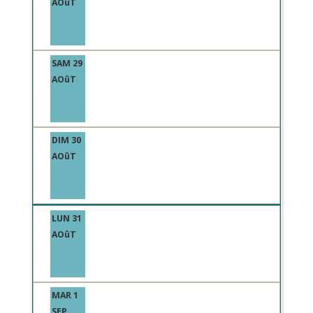
AOûT
SAM 29
AOûT
DIM 30
AOûT
LUN 31
AOûT
MAR 1
SEP