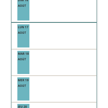
DIM 16
AOûT
LUN 17
AOûT
MAR 18
AOûT
MER 19
AOûT
JEU 20