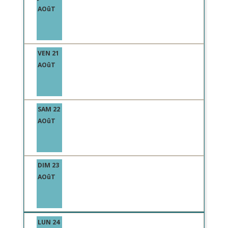
AOûT
VEN 21
AOûT
SAM 22
AOûT
DIM 23
AOûT
LUN 24