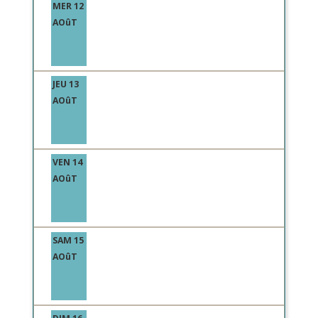
MER 12
AOûT
JEU 13
AOûT
VEN 14
AOûT
SAM 15
AOûT