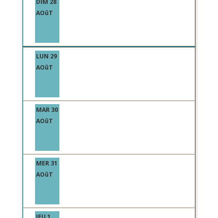
DIM 28
AOûT
LUN 29
AOûT
MAR 30
AOûT
MER 31
AOûT
JEU 1