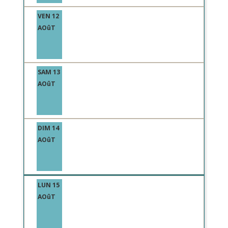
VEN 12
AOûT
SAM 13
AOûT
DIM 14
AOûT
LUN 15
AOûT