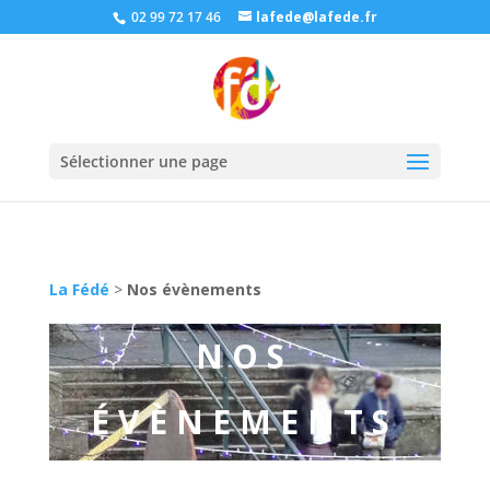
02 99 72 17 46
lafede@lafede.fr
Sélectionner une page
La Fédé
>
Nos évènements
NOS
ÉVÈNEMENTS