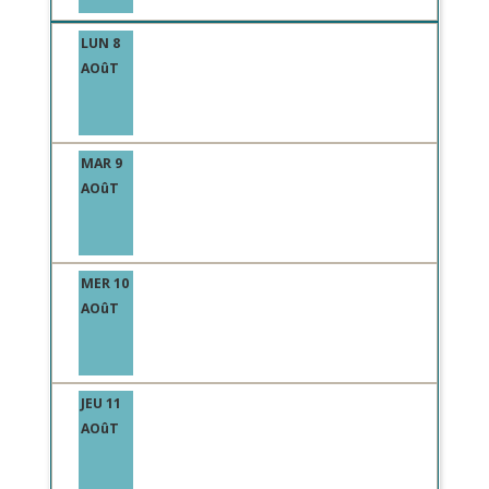
LUN 8
AOûT
MAR 9
AOûT
MER 10
AOûT
JEU 11
AOûT