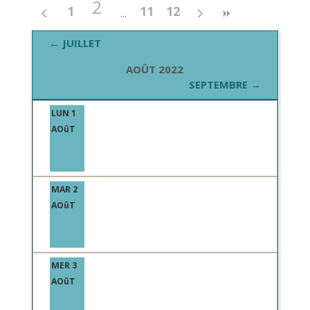
2
1
11
12
← JUILLET
AOÛT 2022
SEPTEMBRE →
LUN 1
AOûT
MAR 2
AOûT
MER 3
AOûT