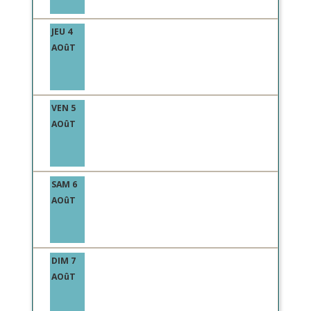
JEU 4
AOûT
VEN 5
AOûT
SAM 6
AOûT
DIM 7
AOûT