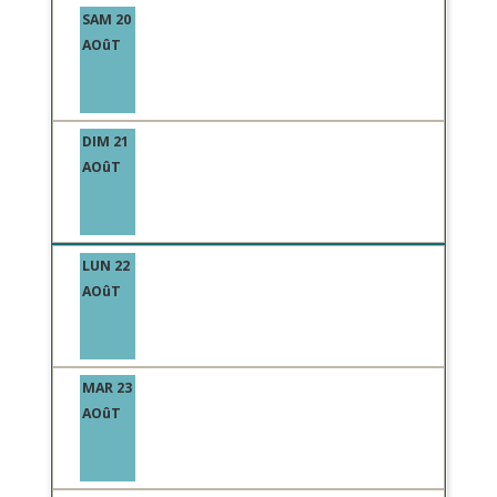
SAM 20
AOûT
DIM 21
AOûT
LUN 22
AOûT
MAR 23
AOûT