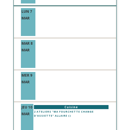
LUN 7
MAR
MAR 8
MAR
MER 9
MAR
JEU 10
Cuisine
2 ATELIERS "MA FOURCHETTE CHANGE
MAR
D'ASSIETTE" ALLAIRE ()