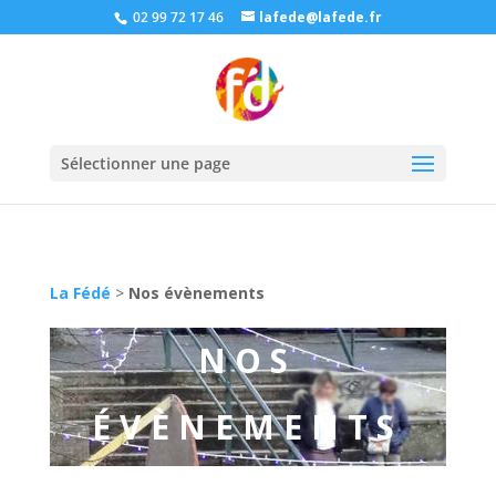
02 99 72 17 46
lafede@lafede.fr
Sélectionner une page
La Fédé
>
Nos évènements
NOS
ÉVÈNEMENTS