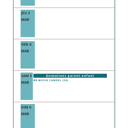
JEU 3
MAR
VEN 4
MAR
SAM 5
Animations parent-enfant
BB MUSIK CAMOEL (56)
MAR
DIM 6
MAR