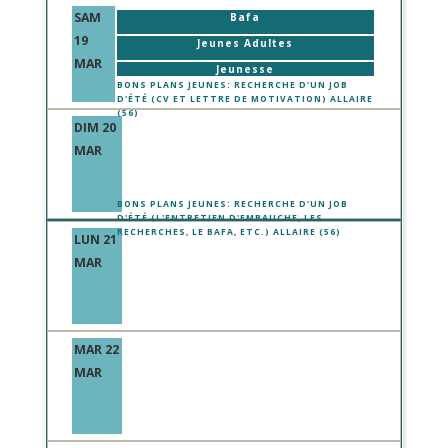
SAM
Bafa
19
Jeunes Adultes
MAR
Jeunesse
BONS PLANS JEUNES: RECHERCHE D'UN JOB
D'ÉTÉ (CV ET LETTRE DE MOTIVATION) ALLAIRE
(56)
DIM 20
Bafa
MAR
Jeunes Adultes
Jeunesse
BONS PLANS JEUNES: RECHERCHE D'UN JOB
D'ÉTÉ (L'ENTRETIEN D'EMBAUCHE, LES
RECHERCHES, LE BAFA, ETC.) ALLAIRE (56)
LUN 21
MAR
MAR 22
MAR