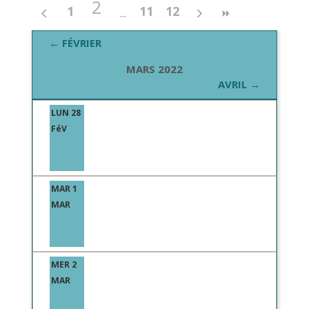
2
1
11
12
← FÉVRIER
MARS 2022
AVRIL →
LUN 28
FéV
MAR 1
MAR
MER 2
MAR