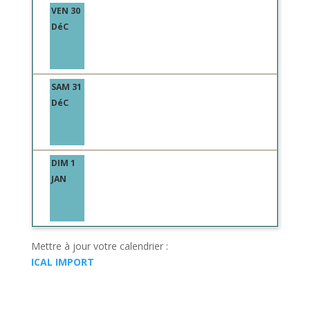
VEN 30
DéC
SAM 31
DéC
DIM 1
JAN
Mettre à jour votre calendrier :
ICAL IMPORT