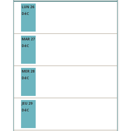
LUN 26
DéC
MAR 27
DéC
MER 28
DéC
JEU 29
DéC