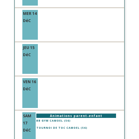
MER 14
DéC
JEU 15
DéC
VEN 16
DéC
SAM
Animations parent-enfant
BB GYM CAMOEL (56)
17
TOURNOI DE TOC CAMOEL (56)
DéC