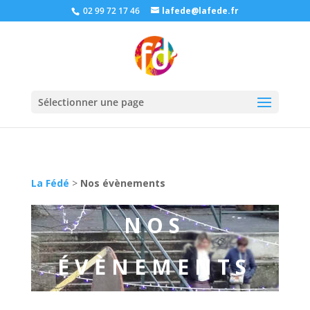
02 99 72 17 46
lafede@lafede.fr
Sélectionner une page
La Fédé
>
Nos évènements
NOS
ÉVÈNEMENTS