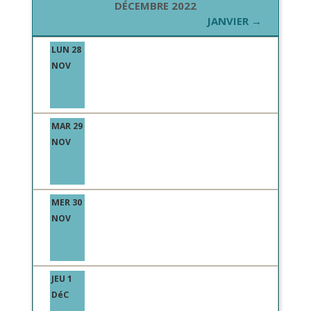
DÉCEMBRE 2022
JANVIER →
LUN 28
NOV
MAR 29
NOV
MER 30
NOV
JEU 1
DéC