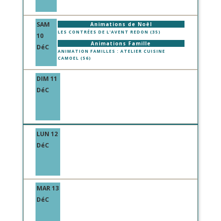
SAM
Animations de Noël
LES CONTRÉES DE L'AVENT REDON (35)
10
Animations Famille
DéC
ANIMATION FAMILLES : ATELIER CUISINE
CAMOEL (56)
DIM 11
DéC
LUN 12
DéC
MAR 13
DéC