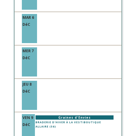
MAR 6
DéC
MER 7
DéC
JEU 8
DéC
VEN 9
Graines d'Envies
BRADERIE D'HIVER À LA VESTIBOUTIQUE
DéC
ALLAIRE (56)