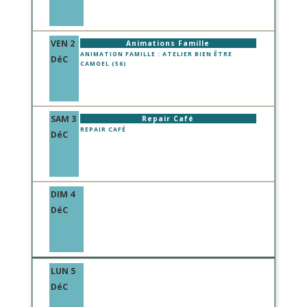
VEN 2
Animations Famille
ANIMATION FAMILLE : ATELIER BIEN ÊTRE
DéC
CAMOEL (56)
SAM 3
Repair Café
REPAIR CAFÉ
DéC
DIM 4
DéC
LUN 5
DéC