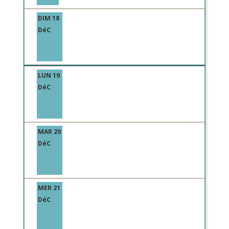
DIM 18
DéC
LUN 19
DéC
MAR 20
DéC
MER 21
DéC