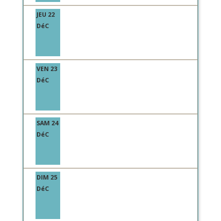
JEU 22
DéC
VEN 23
DéC
SAM 24
DéC
DIM 25
DéC