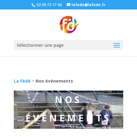
02 99 72 17 46
lafede@lafede.fr
Sélectionner une page
La Fédé
>
Nos évènements
NOS
ÉVÈNEMENTS