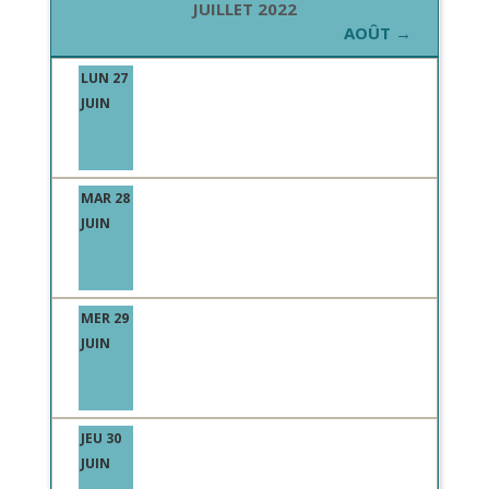
JUILLET 2022
AOÛT →
LUN 27
JUIN
MAR 28
JUIN
MER 29
JUIN
JEU 30
JUIN