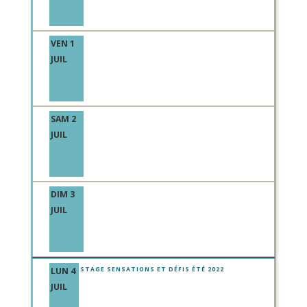
VEN 1
JUIL
SAM 2
JUIL
DIM 3
JUIL
LUN 4
STAGE SENSATIONS ET DÉFIS ÉTÉ 2022
JUIL