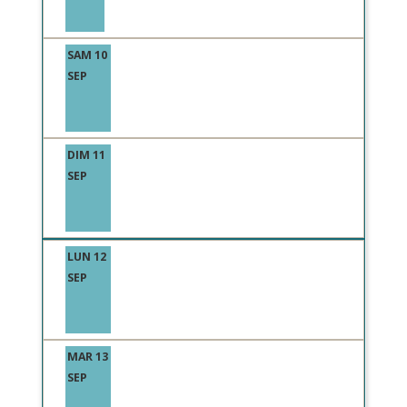
SAM 10
SEP
DIM 11
SEP
LUN 12
SEP
MAR 13
SEP