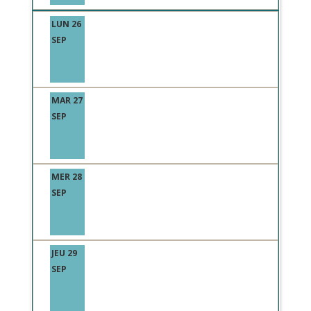
LUN 26
SEP
MAR 27
SEP
MER 28
SEP
JEU 29
SEP