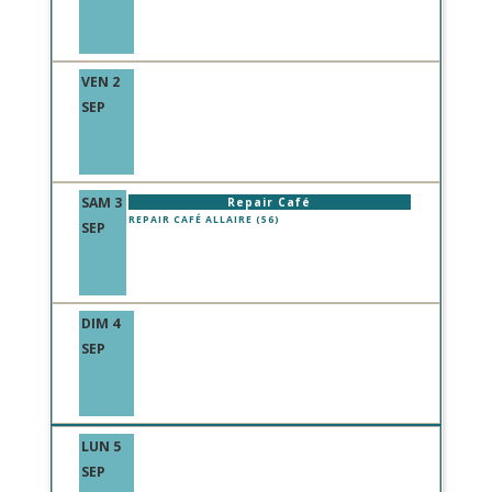
VEN 2
SEP
SAM 3
Repair Café
REPAIR CAFÉ ALLAIRE (56)
SEP
DIM 4
SEP
LUN 5
SEP