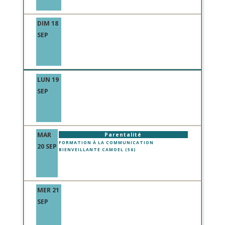
DIM 18
SEP
LUN 19
SEP
MAR
Parentalité
FORMATION À LA COMMUNICATION
20 SEP
BIENVEILLANTE CAMOEL (56)
MER 21
SEP