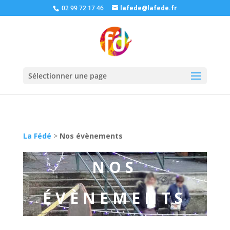
02 99 72 17 46
lafede@lafede.fr
Sélectionner une page
La Fédé
>
Nos évènements
NOS
ÉVÈNEMENTS