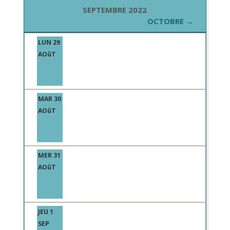
SEPTEMBRE 2022
OCTOBRE →
LUN 29
AOûT
MAR 30
AOûT
MER 31
AOûT
JEU 1
SEP