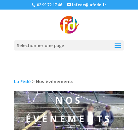
02 99 72 17 46
lafede@lafede.fr
Sélectionner une page
La Fédé
>
Nos évènements
NOS
ÉVÈNEMENTS