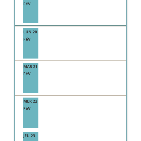
FéV
LUN 20
FéV
MAR 21
FéV
MER 22
FéV
JEU 23