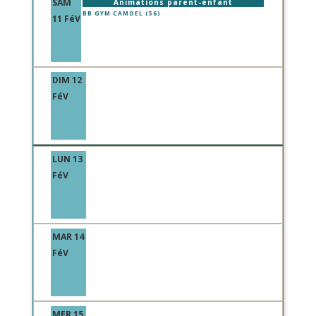
SAM
Animations parent-enfant
BB GYM CAMOEL (56)
11 FéV
DIM 12
FéV
LUN 13
FéV
MAR 14
FéV
MER 15