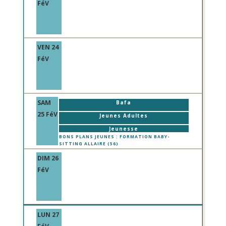
FéV
VEN 24
FéV
SAM
Bafa
25 FéV
Jeunes Adultes
Jeunesse
BONS PLANS JEUNES : FORMATION BABY-
SITTING ALLAIRE (56)
DIM 26
FéV
LUN 27