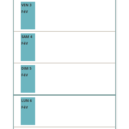
VEN 3
FéV
SAM 4
FéV
DIM 5
FéV
LUN 6
FéV