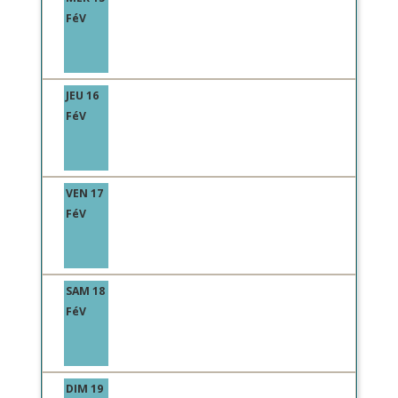
FéV
JEU 16
FéV
VEN 17
FéV
SAM 18
FéV
DIM 19