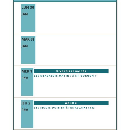
LUN 30
JAN
MAR 31
JAN
MER 1
Divertissements
LES MERCREDIS MATINS À ST GORGON !
FéV
JEU 2
Adulte
LES JEUDIS DU BIEN-ÊTRE ALLAIRE (56)
FéV