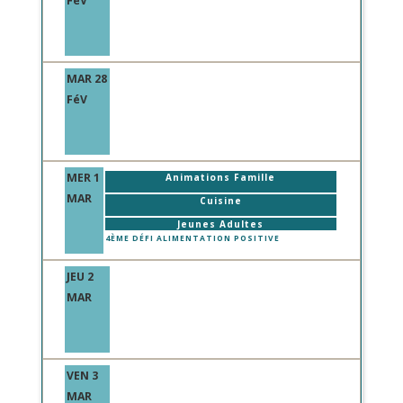
FéV
MAR 28
FéV
MER 1
Animations Famille
MAR
Cuisine
Jeunes Adultes
4ÈME DÉFI ALIMENTATION POSITIVE
JEU 2
MAR
VEN 3
MAR