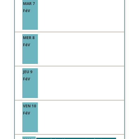
MAR 7
FéV
MER 8
FéV
JEU 9
FéV
VEN 10
FéV