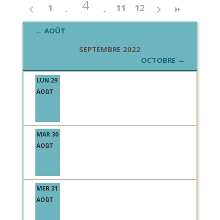
4
1
11
12
← AOÛT
SEPTEMBRE 2022
OCTOBRE →
LUN 29
AOûT
MAR 30
AOûT
MER 31
AOûT