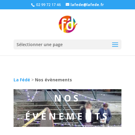
02 99 72 17 46
lafede@lafede.fr
Sélectionner une page
La Fédé
>
Nos évènements
NOS
ÉVÈNEMENTS