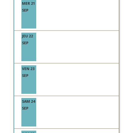
MER 21
SEP
JEU 22
SEP
VEN 23
SEP
SAM 24
SEP