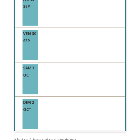
SEP
VEN 30
SEP
SAM 1
OCT
DIM 2
OCT
Mettre à jour votre calendrier :