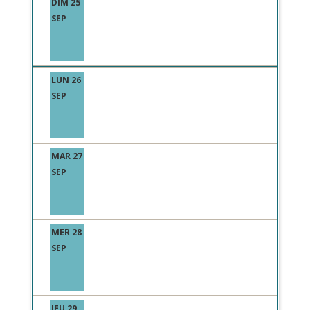
DIM 25
SEP
LUN 26
SEP
MAR 27
SEP
MER 28
SEP
JEU 29