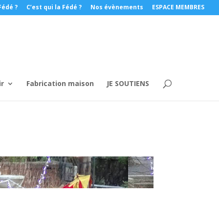
Fédé ?
C’est qui la Fédé ?
Nos évènements
ESPACE MEMBRES
ir
Fabrication maison
JE SOUTIENS
S