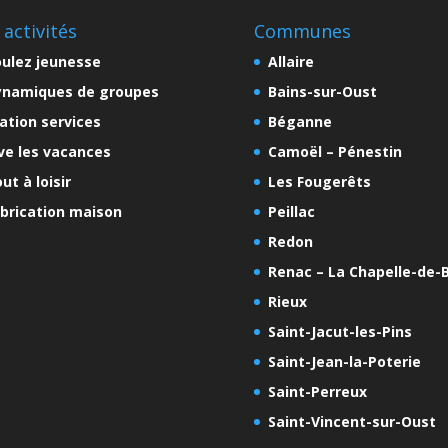
 activités
Communes
ulez jeunesse
Allaire
ynamiques de groupes
Bains-sur-Oust
ation services
Béganne
ve les vacances
Camoël – Pénestin
ut à loisir
Les Fougerêts
brication maison
Peillac
Redon
Renac – La Chapelle-de-B
Rieux
Saint-Jacut-les-Pins
Saint-Jean-la-Poterie
Saint-Perreux
Saint-Vincent-sur-Oust