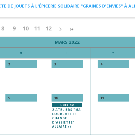
TE DE JOUETS À L'ÉPICERIE SOLIDAIRE "GRAINES D'ENVIES" À AL
8
9
10
11
12
MARS 2022
M
J
V
2
3
4
9
10
11
Cuisine
2 ATELIERS "MA
FOURCHETTE
CHANGE
D'ASSIETTE"
ALLAIRE ()