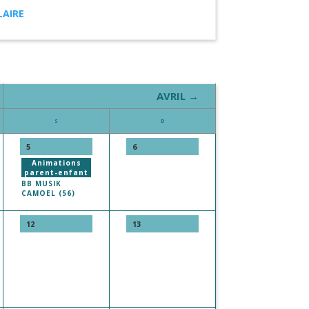
LAIRE
AVRIL →
S
D
5
6
Animations
parent-enfant
BB MUSIK
CAMOEL (56)
12
13