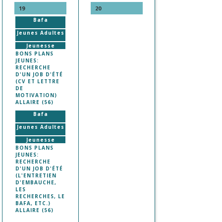
19
20
Bafa
Jeunes Adultes
Jeunesse
BONS PLANS
JEUNES:
RECHERCHE
D'UN JOB D'ÉTÉ
(CV ET LETTRE
DE
MOTIVATION)
ALLAIRE (56)
Bafa
Jeunes Adultes
Jeunesse
BONS PLANS
JEUNES:
RECHERCHE
D'UN JOB D'ÉTÉ
(L'ENTRETIEN
D'EMBAUCHE,
LES
RECHERCHES, LE
BAFA, ETC.)
ALLAIRE (56)