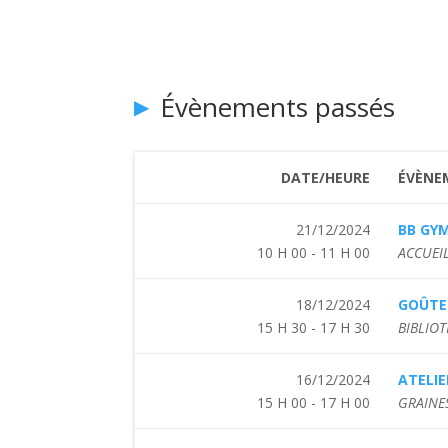
Évènements passés
DATE/HEURE
ÉVÈNE
21/12/2024
BB GY
10 H 00 - 11 H 00
ACCUEIL
18/12/2024
GOÛTE
15 H 30 - 17 H 30
BIBLIOT
16/12/2024
ATELIE
15 H 00 - 17 H 00
GRAINES