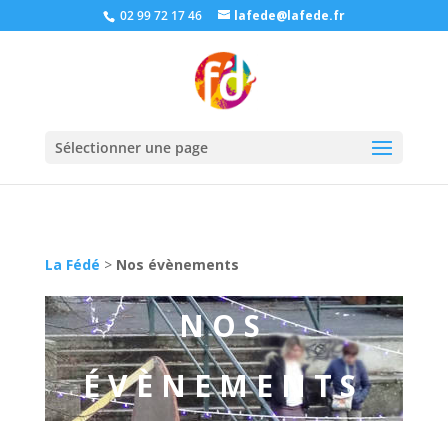
02 99 72 17 46
lafede@lafede.fr
Sélectionner une page
La Fédé
>
Nos évènements
NOS
ÉVÈNEMENTS