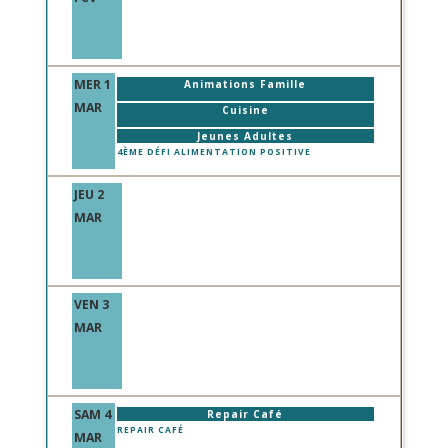
MER 1
Animations Famille
MAR
Cuisine
Jeunes Adultes
4ÈME DÉFI ALIMENTATION POSITIVE
JEU 2
MAR
VEN 3
MAR
SAM 4
Repair Café
REPAIR CAFÉ
MAR