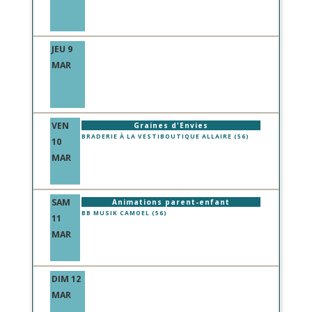
JEU 9
MAR
VEN
Graines d'Envies
BRADERIE À LA VESTIBOUTIQUE ALLAIRE (56)
10
MAR
SAM
Animations parent-enfant
BB MUSIK CAMOEL (56)
11
MAR
DIM 12
MAR