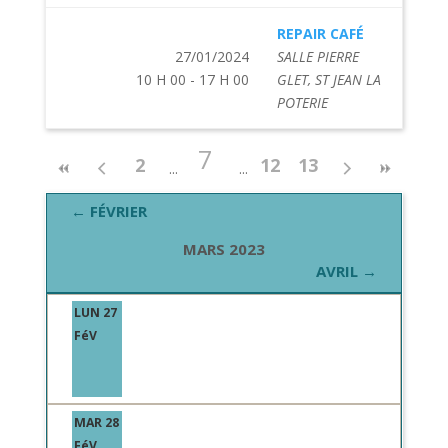
REPAIR CAFÉ
27/01/2024
SALLE PIERRE
10 H 00 - 17 H 00
GLET, ST JEAN LA
POTERIE
7
2
12
13
← FÉVRIER
MARS 2023
AVRIL →
LUN 27
FéV
MAR 28
FéV