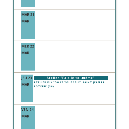
MAR 21
MAR
MER 22
MAR
JEU 23
Atelier "Fais le toi-même"
ATELIER DIY "DO IT YOURSELF" SAINT JEAN LA
MAR
POTERIE (56)
VEN 24
MAR