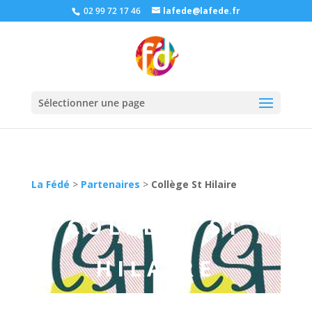
02 99 72 17 46
lafede@lafede.fr
Sélectionner une page
La Fédé
>
Partenaires
>
Collège St Hilaire
COLLÈGE ST
HILAIRE