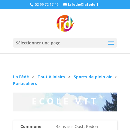
02 99 72 17 46
lafede@lafede.fr
Sélectionner une page
La Fédé
>
Tout à loisirs
>
Sports de plein air
>
Particuliers
ECOLE VTT
Commune
Bains-sur-Oust, Redon