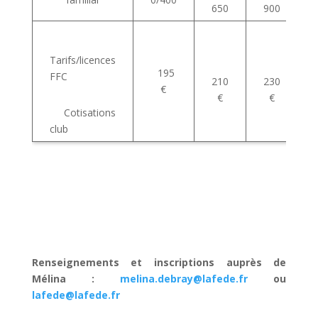
650
900
Tarifs/licences
195
FFC
210
230
€
€
€
Cotisations
club
Renseignements et inscriptions auprès de
Mélina :
melina.debray@lafede.fr
ou
lafede@lafede.fr