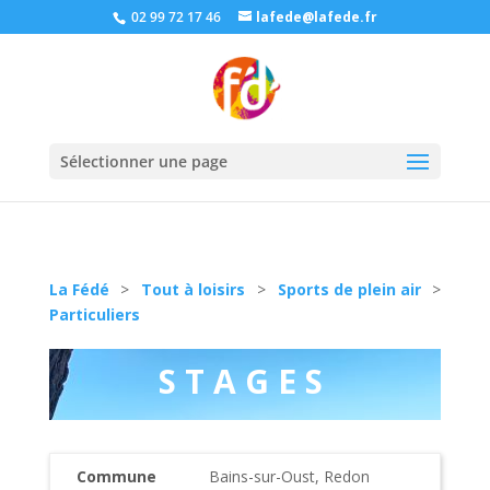
02 99 72 17 46
lafede@lafede.fr
Sélectionner une page
La Fédé
>
Tout à loisirs
>
Sports de plein air
>
Particuliers
STAGES
Commune
Bains-sur-Oust, Redon