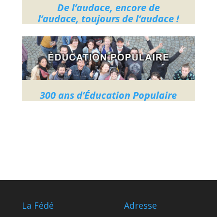
De l’audace, encore de
l’audace, toujours de l’audace !
300 ans d’Éducation Populaire
La Fédé
Adresse