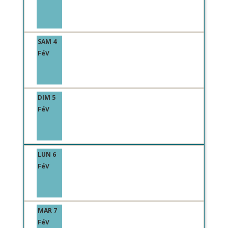
SAM 4
FéV
DIM 5
FéV
LUN 6
FéV
MAR 7
FéV