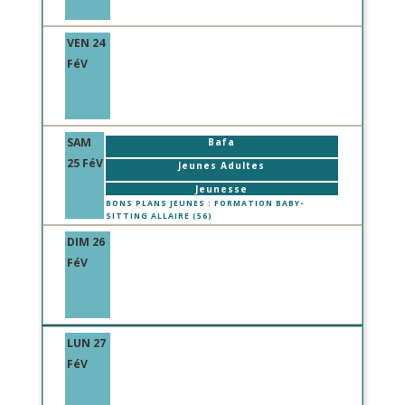
VEN 24
FéV
SAM
Bafa
25 FéV
Jeunes Adultes
Jeunesse
BONS PLANS JEUNES : FORMATION BABY-
SITTING ALLAIRE (56)
DIM 26
FéV
LUN 27
FéV