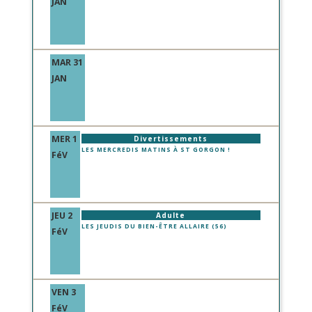
JAN
MAR 31
JAN
MER 1
Divertissements
LES MERCREDIS MATINS À ST GORGON !
FéV
JEU 2
Adulte
LES JEUDIS DU BIEN-ÊTRE ALLAIRE (56)
FéV
VEN 3
FéV