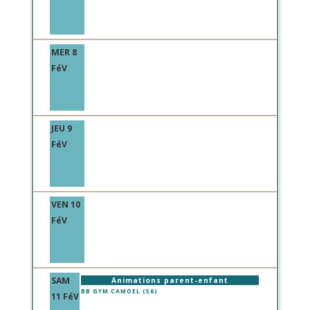
MER 8
FéV
JEU 9
FéV
VEN 10
FéV
SAM
Animations parent-enfant
BB GYM CAMOEL (56)
11 FéV