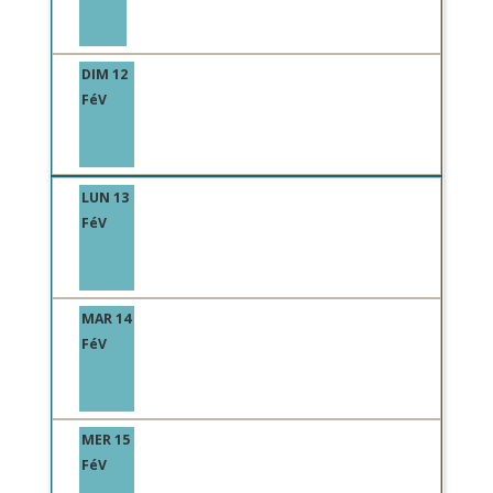
DIM 12
FéV
LUN 13
FéV
MAR 14
FéV
MER 15
FéV