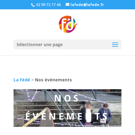
02 99 72 17 46
lafede@lafede.fr
Sélectionner une page
La Fédé
>
Nos évènements
NOS
ÉVÈNEMENTS