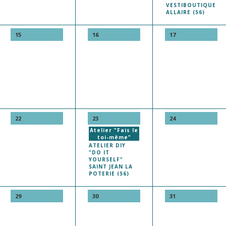
VESTIBOUTIQUE
ALLAIRE (56)
15
16
17
22
23
24
Atelier "Fais le
toi-même"
ATELIER DIY
"DO IT
YOURSELF"
SAINT JEAN LA
POTERIE (56)
29
30
31