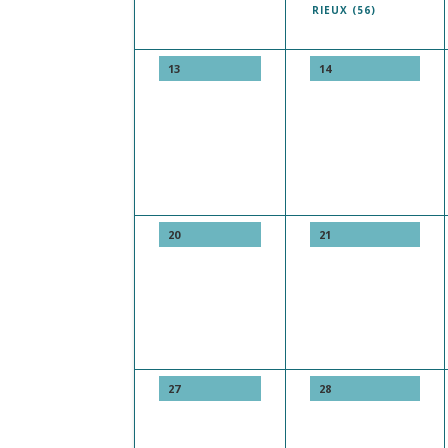
RIEUX (56)
13
14
20
21
27
28