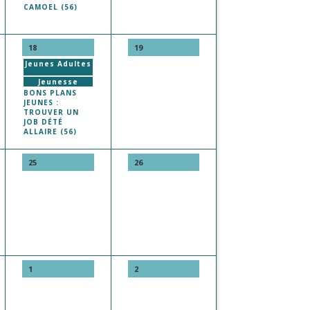
CAMOEL (56)
18
19
Jeunes Adultes
Jeunesse
BONS PLANS
JEUNES :
TROUVER UN
JOB DÉTÉ
ALLAIRE (56)
25
26
1
2