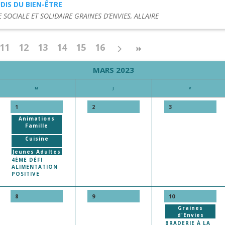
UDIS DU BIEN-ÊTRE
E SOCIALE ET SOLIDAIRE GRAINES D’ENVIES, ALLAIRE
11
12
13
14
15
16
MARS 2023
M
J
V
1
2
3
Animations
Famille
Cuisine
Jeunes Adultes
4ÈME DÉFI
ALIMENTATION
POSITIVE
8
9
10
Graines
d'Envies
BRADERIE À LA