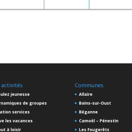
 activités
Communes
ulez jeunesse
Allaire
ynamiques de groupes
Bains-sur-Oust
ation services
Béganne
ve les vacances
Camoël – Pénestin
ut à loisir
Les Fougerêts