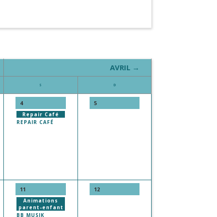
AVRIL →
S
D
4
5
Repair Café
REPAIR CAFÉ
11
12
Animations
parent-enfant
BB MUSIK