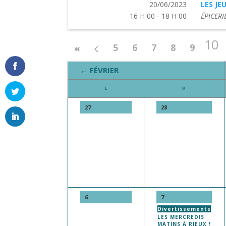
20/06/2023
LES JE
16 H 00 - 18 H 00
ÉPICERI
10
5
6
7
8
9
← FÉVRIER
L
M
27
28
6
7
Divertissements
LES MERCREDIS
MATINS À RIEUX !